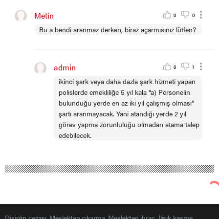
Metin
0
0
Bu a bendi aranmaz derken, biraz açarmısınız lütfen?
admin
0
1
ikinci şark veya daha dazla şark hizmeti yapan
polislerde emekliliğe 5 yıl kala “a) Personelin
bulunduğu yerde en az iki yıl çalışmış olması”
şartı aranmayacak. Yani atandığı yerde 2 yıl
görev yapma zorunluluğu olmadan atama talep
edebilecek.
Polis Mevzuat
Haberler
Emniyet 2023 mazeret atamaları Mart ayında
yapılacak.