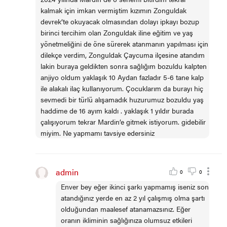
kalmak için imkan vermiştim kızımın Zonguldak
devrek’te okuyacak olmasından dolayı ipkayı bozup
birinci tercihim olan Zonguldak iline eğitim ve yaş
yönetmeliğini de öne sürerek atanmanın yapılması için
dilekçe verdim, Zonguldak Çaycuma ilçesine atandım
lakin buraya geldikten sonra sağlığım bozuldu kalpten
anjiyo oldum yaklaşık 10 Aydan fazladır 5-6 tane kalp
ile alakalı ilaç kullanıyorum. Çocuklarım da burayı hiç
sevmedi bir türlü alışamadık huzurumuz bozuldu yaş
haddime de 16 ayım kaldı . yaklaşık 1 yıldır burada
çalışıyorum tekrar Mardin’e gitmek istiyorum. gidebilir
miyim. Ne yapmamı tavsiye edersiniz
admin
0
0
Enver bey eğer ikinci şarkı yapmamış iseniz son
atandığınız yerde en az 2 yıl çalışmış olma şartı
olduğundan maalesef atanamazsınız. Eğer
oranın ikliminin sağlığınıza olumsuz etkileri