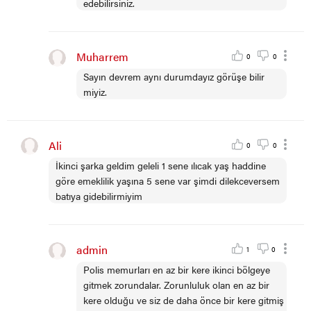
edebilirsiniz.
Muharrem
0
0
Sayın devrem aynı durumdayız görüşe bilir
miyiz.
Ali
0
0
İkinci şarka geldim geleli 1 sene ılıcak yaş haddine
göre emeklilik yaşına 5 sene var şimdi dilekceversem
batıya gidebilirmiyim
admin
1
0
Polis memurları en az bir kere ikinci bölgeye
gitmek zorundalar. Zorunluluk olan en az bir
kere olduğu ve siz de daha önce bir kere gitmiş