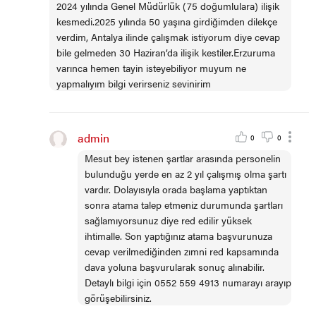
2024 yılında Genel Müdürlük (75 doğumlulara) ilişik
kesmedi.2025 yılında 50 yaşına girdiğimden dilekçe
verdim, Antalya ilinde çalışmak istiyorum diye cevap
bile gelmeden 30 Haziran’da ilişik kestiler.Erzuruma
varınca hemen tayin isteyebiliyor muyum ne
yapmalıyım bilgi verirseniz sevinirim
admin
0
0
Mesut bey istenen şartlar arasında personelin
bulunduğu yerde en az 2 yıl çalışmış olma şartı
vardır. Dolayısıyla orada başlama yaptıktan
sonra atama talep etmeniz durumunda şartları
sağlamıyorsunuz diye red edilir yüksek
ihtimalle. Son yaptığınız atama başvurunuza
cevap verilmediğinden zımni red kapsamında
dava yoluna başvurularak sonuç alınabilir.
Detaylı bilgi için 0552 559 4913 numarayı arayıp
görüşebilirsiniz.