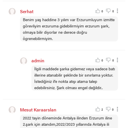
Serhat
0
0
Benim yaş haddine 3 yılım var Erzurumluyum izmitte
görevliyim erzuruma gidebilirmiyim erzurum şark,
olmaya bilir diyorlar ne derece doğru
ögrenebilirmiyim.
admin
0
0
İlgili maddede şarka gidemez veya sadece batı
illerine atanabilir şeklinde bir sınırlama yoktur.
İstediğiniz il’e nokta atışı atama talep
edebilirsiniz. Şark olması engel değildir..
Mesut Karaarslan
2
0
2022 tayin döneminde Antalya ilinden Erzurum iline
2.şark için atandım,2022/2023 yıllarında Antalya ili