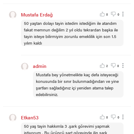
Mustafa Erdağ
0
0
50 yaştan dolayı tayin istedim istediğim ile atandım
fakat memnun değilim 2 yıl oldu tekrardan başka ile
tayin isteye bilirmiyim zorunlu emeklilik için son 1.5
yılım kaldı
admin
2
0
Mustafa bey yönetmelikte kaç defa isteyeceği
konusunda bir sınır bulunmadığından ve yine
şartları sağladığınız içi yeniden atama talep
edebilirsiniz.
Etkan53
0
0
50 yaş tayin hakkımla 3 .şark görevimi yapmak
istiyorum . Bu üçüncü şart görevinde ilin şark