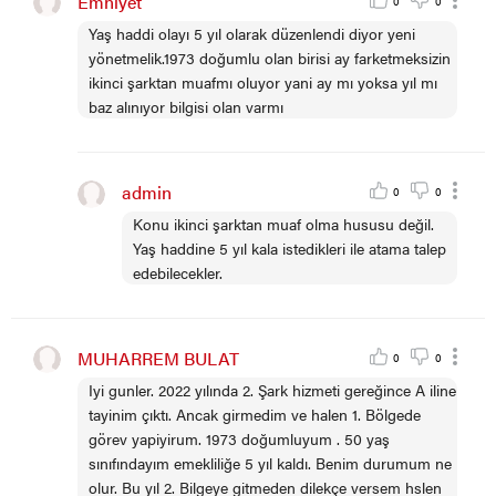
Emniyet
0
0
Yaş haddi olayı 5 yıl olarak düzenlendi diyor yeni
yönetmelik.1973 doğumlu olan birisi ay farketmeksizin
ikinci şarktan muafmı oluyor yani ay mı yoksa yıl mı
baz alınıyor bilgisi olan varmı
admin
0
0
Konu ikinci şarktan muaf olma hususu değil.
Yaş haddine 5 yıl kala istedikleri ile atama talep
edebilecekler.
MUHARREM BULAT
0
0
Iyi gunler. 2022 yılında 2. Şark hizmeti gereğince A iline
tayinim çıktı. Ancak girmedim ve halen 1. Bölgede
görev yapiyirum. 1973 doğumluyum . 50 yaş
sınıfındayım emekliliğe 5 yıl kaldı. Benim durumum ne
olur. Bu yıl 2. Bilgeye gitmeden dilekçe versem hslen