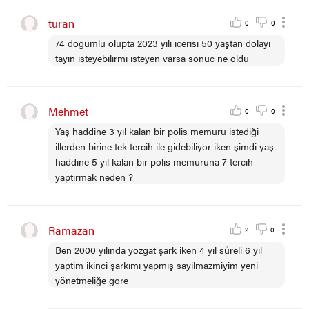
turan
0
0
74 dogumlu olupta 2023 yılı ıcerısı 50 yaştan dolayı
tayın ısteyebılırmı ısteyen varsa sonuc ne oldu
Mehmet
0
0
Yaş haddine 3 yıl kalan bir polis memuru istediği
illerden birine tek tercih ile gidebiliyor iken şimdi yaş
haddine 5 yıl kalan bir polis memuruna 7 tercih
yaptırmak neden ?
Ramazan
2
0
Ben 2000 yılında yozgat şark iken 4 yıl süreli 6 yıl
yaptim ikinci şarkımı yapmış sayilmazmiyim yeni
yönetmeliğe gore