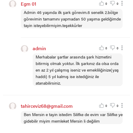
Egm 01
0
0
Admin 46 yaşında ilk şark görevim.6 senelik 2.bölge
görevimin tamamını yapmadan 50 yaşıma geldiğimde
tayin isteyebilirmiyim.teşekkürler
admin
0
0
Merhabalar şartlar arasında şark hizmetini
bitirmiş olmak yoktur. İlk şarkınız da olsa orda
en az 2 yıl çalışmış iseniz ve emekliliğinize(yaş
haddi) 5 yıl kalmış ise istediğiniz ile
atanabilirsiniz.
tahirceviz68@gmail.com
0
0
Ben Mersin e tayin istedim Silifke de evim var Silifke ye
gidebilir miyim memleket Mersin li değilim