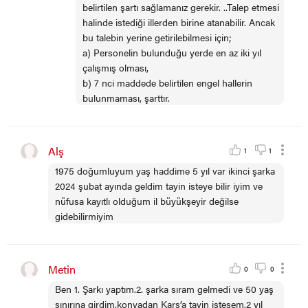
belirtilen şartı sağlamanız gerekir. ..Talep etmesi
halinde istediği illerden birine atanabilir. Ancak
bu talebin yerine getirilebilmesi için;
a) Personelin bulunduğu yerde en az iki yıl
çalışmış olması,
b) 7 nci maddede belirtilen engel hallerin
bulunmaması, şarttır.
Alş
1
1
1975 doğumluyum yaş haddime 5 yıl var ikinci şarka
2024 şubat ayında geldim tayin isteye bilir iyim ve
nüfusa kayıtlı olduğum il büyükşeyir değilse
gidebilirmiyim
Metin
0
0
Ben 1. Şarkı yaptım.2. şarka sıram gelmedi ve 50 yaş
sınırına girdim.konyadan Kars’a tayin istesem.2 yıl