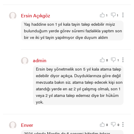
Ersin Açıkgöz
1
1
Yaş haddine son 1 yıl kala tayin talep edebilir miyiz
bulunduğum yerde görev süremi fazlalıkla yaptım son
bir ve iki yıl tayin yapılmıyor diye duyum aldım
admin
0
1
Ersin bey yönetmelik son 5 yıl kala atama talep
edebilir diyor açıkça. Duyduklarınıza göre değil
mevzuata bakın siz. atama talep edecek kişi son
atandığı yerde en az 2 yıl çalışmış olmalı, son 1
veya 2 yıl atama talep edemez diye bir hüküm
yok.
Enver
0
0
2024 yılında Mardin de 6 senemi bitirdim tekrar