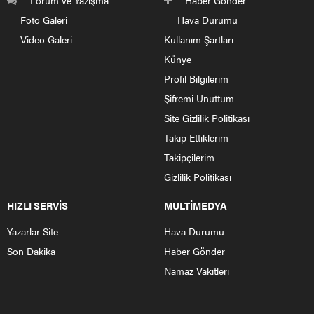
ve gecikmeler oldu. Aynı şekilde emniyet genel
müdürlüğünde de mazeret atamaları henüz açıklanmadı.
Cumhurbaşkanı Recep Tayyip ERDOĞAN tarafından
yapılan emniyet atama yönetmeliğindeki değişiklikle
mazeret ataması
2023 yılında Mart ayında yapılacaktır.
Bu konuda yönetmeliğe eklenen geçici madde şu
şekildedir
“
Geçici madde 10
– Bu yönetmeliğin 15 inci maddesinin 2
fıkrası, 18 inci maddesinin 2 fıkrası, 29 uncu maddesinin 1
fıkrası, 30 uncu maddesinin 1 fıkrası ve 32 inci
maddesinin 1 fıkrası gereğince Şubat ayında yapılması
gereken iş ve işlemler
2023 yılı için Mart ayında yapılır
.”
Buna göre;
– Genel atamada isimler Mart ayında genel müdürlükçe
ilgili birimlere gönderilecek.