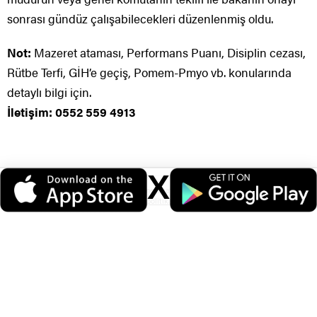
sonrası gündüz çalışabilecekleri düzenlenmiş oldu.
Not:
Mazeret ataması, Performans Puanı, Disiplin cezası,
Rütbe Terfi, GİH’e geçiş, Pomem-Pmyo vb. konularında
detaylı bilgi için.
İletişim: 0552 559 4913
X
Veri politikasındaki amaçlarla sınırlı ve mevzuata uygun şekilde çerez
konumlandırmaktayız. Detaylar için
veri politikamızı
inceleyebilirsiniz.
ÖNERİLEN HABERLER
İç Güvenlik Fakültesi alımı duyurusu.
2026 yılı İGF alımı.