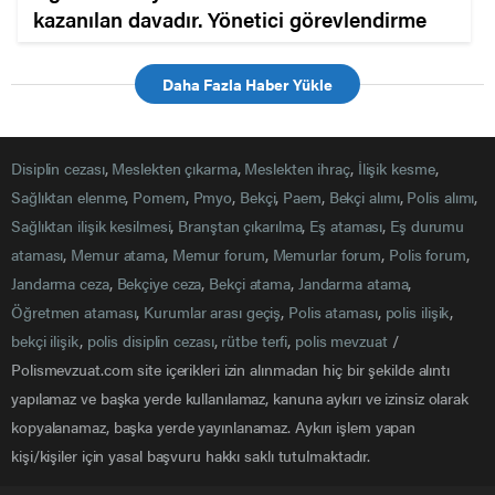
kazanılan davadır. Yönetici görevlendirme
Daha Fazla Haber Yükle
Disiplin cezası
,
Meslekten çıkarma
,
Meslekten ihraç
,
İlişik kesme
,
Sağlıktan elenme
,
Pomem
,
Pmyo
,
Bekçi
,
Paem
,
Bekçi alımı
,
Polis alımı
,
Sağlıktan ilişik kesilmesi
,
Branştan çıkarılma
,
Eş ataması
,
Eş durumu
ataması
,
Memur atama
,
Memur forum
,
Memurlar forum
,
Polis forum
,
Jandarma ceza
,
Bekçiye ceza
,
Bekçi atama
,
Jandarma atama
,
Öğretmen ataması
,
Kurumlar arası geçiş
,
Polis ataması
,
polis ilişik
,
bekçi ilişik
,
polis disiplin cezası
,
rütbe terfi
,
polis mevzuat
/
Polismevzuat.com site içerikleri izin alınmadan hiç bir şekilde alıntı
yapılamaz ve başka yerde kullanılamaz, kanuna aykırı ve izinsiz olarak
kopyalanamaz, başka yerde yayınlanamaz. Aykırı işlem yapan
kişi/kişiler için yasal başvuru hakkı saklı tutulmaktadır.