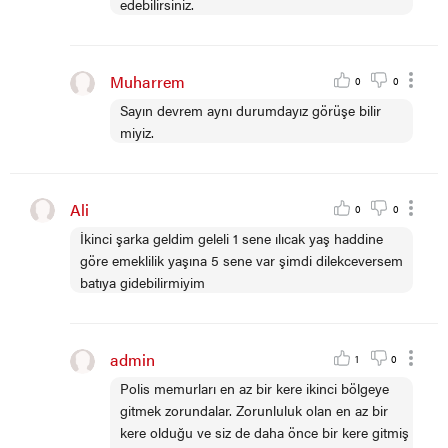
edebilirsiniz.
Muharrem
0
0
Sayın devrem aynı durumdayız görüşe bilir
miyiz.
Ali
0
0
İkinci şarka geldim geleli 1 sene ılıcak yaş haddine
göre emeklilik yaşına 5 sene var şimdi dilekceversem
batıya gidebilirmiyim
admin
1
0
Polis memurları en az bir kere ikinci bölgeye
gitmek zorundalar. Zorunluluk olan en az bir
kere olduğu ve siz de daha önce bir kere gitmiş