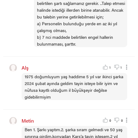
belirtilen şartı sağlamanız gerekir. ..Talep etmesi
halinde istediği illerden birine atanabilir. Ancak
bu talebin yerine getirilebilmesi için;
a) Personelin bulunduğu yerde en az iki yıl
çalışmış olması,
b) 7 nci maddede belirtilen engel hallerin
bulunmaması, şarttır.
Alş
1
1
1975 doğumluyum yaş haddime 5 yıl var ikinci şarka
2024 şubat ayında geldim tayin isteye bilir iyim ve
nüfusa kayıtlı olduğum il büyükşeyir değilse
gidebilirmiyim
Metin
0
0
Ben 1. Şarkı yaptım.2. şarka sıram gelmedi ve 50 yaş
sınırına girdim.konyadan Kars’a tayin istesem.2 yıl