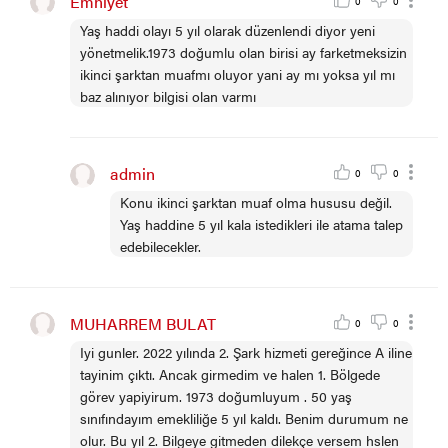
Emniyet
0
0
Yaş haddi olayı 5 yıl olarak düzenlendi diyor yeni
yönetmelik.1973 doğumlu olan birisi ay farketmeksizin
ikinci şarktan muafmı oluyor yani ay mı yoksa yıl mı
baz alınıyor bilgisi olan varmı
admin
0
0
Konu ikinci şarktan muaf olma hususu değil.
Yaş haddine 5 yıl kala istedikleri ile atama talep
edebilecekler.
MUHARREM BULAT
0
0
Iyi gunler. 2022 yılında 2. Şark hizmeti gereğince A iline
tayinim çıktı. Ancak girmedim ve halen 1. Bölgede
görev yapiyirum. 1973 doğumluyum . 50 yaş
sınıfındayım emekliliğe 5 yıl kaldı. Benim durumum ne
olur. Bu yıl 2. Bilgeye gitmeden dilekçe versem hslen