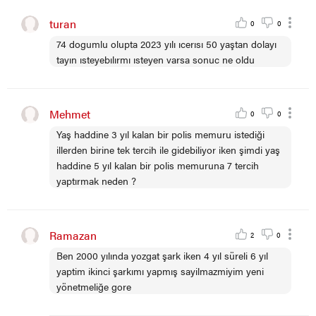
turan
0
0
74 dogumlu olupta 2023 yılı ıcerısı 50 yaştan dolayı
tayın ısteyebılırmı ısteyen varsa sonuc ne oldu
Mehmet
0
0
Yaş haddine 3 yıl kalan bir polis memuru istediği
illerden birine tek tercih ile gidebiliyor iken şimdi yaş
haddine 5 yıl kalan bir polis memuruna 7 tercih
yaptırmak neden ?
Ramazan
2
0
Ben 2000 yılında yozgat şark iken 4 yıl süreli 6 yıl
yaptim ikinci şarkımı yapmış sayilmazmiyim yeni
yönetmeliğe gore