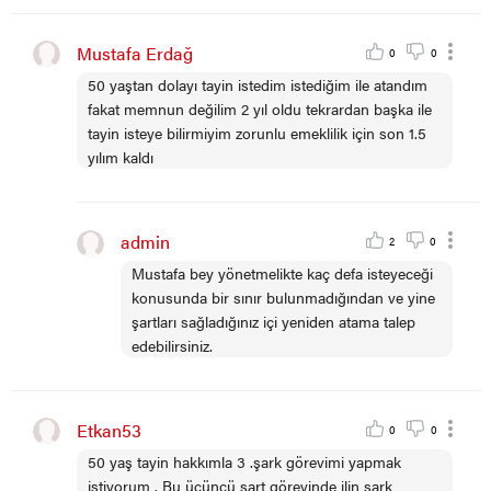
Mustafa Erdağ
0
0
50 yaştan dolayı tayin istedim istediğim ile atandım
fakat memnun değilim 2 yıl oldu tekrardan başka ile
tayin isteye bilirmiyim zorunlu emeklilik için son 1.5
yılım kaldı
admin
2
0
Mustafa bey yönetmelikte kaç defa isteyeceği
konusunda bir sınır bulunmadığından ve yine
şartları sağladığınız içi yeniden atama talep
edebilirsiniz.
Etkan53
0
0
50 yaş tayin hakkımla 3 .şark görevimi yapmak
istiyorum . Bu üçüncü şart görevinde ilin şark