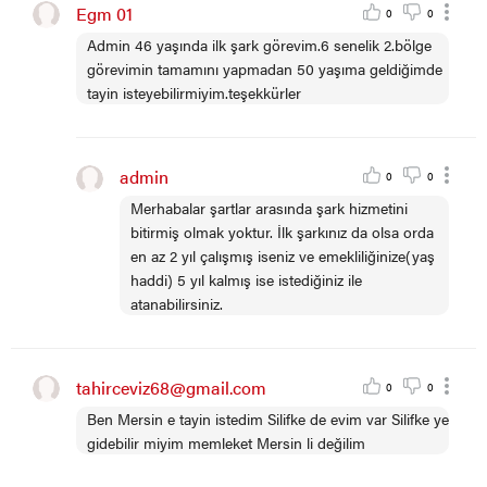
Egm 01
0
0
Admin 46 yaşında ilk şark görevim.6 senelik 2.bölge
görevimin tamamını yapmadan 50 yaşıma geldiğimde
tayin isteyebilirmiyim.teşekkürler
admin
0
0
Merhabalar şartlar arasında şark hizmetini
bitirmiş olmak yoktur. İlk şarkınız da olsa orda
en az 2 yıl çalışmış iseniz ve emekliliğinize(yaş
haddi) 5 yıl kalmış ise istediğiniz ile
atanabilirsiniz.
tahirceviz68@gmail.com
0
0
Ben Mersin e tayin istedim Silifke de evim var Silifke ye
gidebilir miyim memleket Mersin li değilim