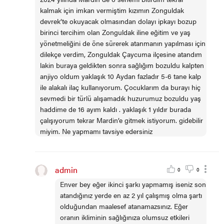
kalmak için imkan vermiştim kızımın Zonguldak
devrek’te okuyacak olmasından dolayı ipkayı bozup
birinci tercihim olan Zonguldak iline eğitim ve yaş
yönetmeliğini de öne sürerek atanmanın yapılması için
dilekçe verdim, Zonguldak Çaycuma ilçesine atandım
lakin buraya geldikten sonra sağlığım bozuldu kalpten
anjiyo oldum yaklaşık 10 Aydan fazladır 5-6 tane kalp
ile alakalı ilaç kullanıyorum. Çocuklarım da burayı hiç
sevmedi bir türlü alışamadık huzurumuz bozuldu yaş
haddime de 16 ayım kaldı . yaklaşık 1 yıldır burada
çalışıyorum tekrar Mardin’e gitmek istiyorum. gidebilir
miyim. Ne yapmamı tavsiye edersiniz
admin
0
0
Enver bey eğer ikinci şarkı yapmamış iseniz son
atandığınız yerde en az 2 yıl çalışmış olma şartı
olduğundan maalesef atanamazsınız. Eğer
oranın ikliminin sağlığınıza olumsuz etkileri