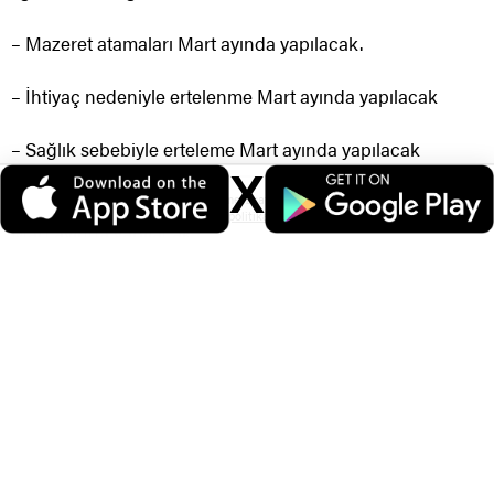
– Mazeret atamaları Mart ayında yapılacak.
– İhtiyaç nedeniyle ertelenme Mart ayında yapılacak
– Sağlık sebebiyle erteleme Mart ayında yapılacak
X
– Çocukların öğrenimi ve eş görevi nedeniyle erteleme
Veri politikasındaki amaçlarla sınırlı ve mevzuata uygun şekilde çerez
konumlandırmaktayız. Detaylar için
veri politikamızı
inceleyebilirsiniz.
Mart ayında yapılacak.
ÖNERİLEN HABERLER
2026 yılı 25. Dönem PMYO alımı