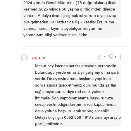
2024 yılında Genel Müdürlük (75 doğumlulara) ilişik
kesmedi.2025 yılında 50 yaşına girdiğimden dilekçe
verdim, Antalya ilinde çalışmak istiyorum diye cevap
bile gelmeden 30 Haziran’da ilişik kestiler.Erzuruma
varınca hemen tayin isteyebiliyor muyum ne
yapmalıyım bilgi verirseniz sevinirim
admin
0
0
Mesut bey istenen şartlar arasında personelin
bulunduğu yerde en az 2 yıl çalışmış olma şartı
vardır. Dolayısıyla orada başlama yaptıktan
sonra atama talep etmeniz durumunda şartları
sağlamıyorsunuz diye red edilir yüksek
ihtimalle. Son yaptığınız atama başvurunuza
cevap verilmediğinden zımni red kapsamında
dava yoluna başvurularak sonuç alınabilir.
Detaylı bilgi için 0552 559 4913 numarayı arayıp
görüşebilirsiniz.