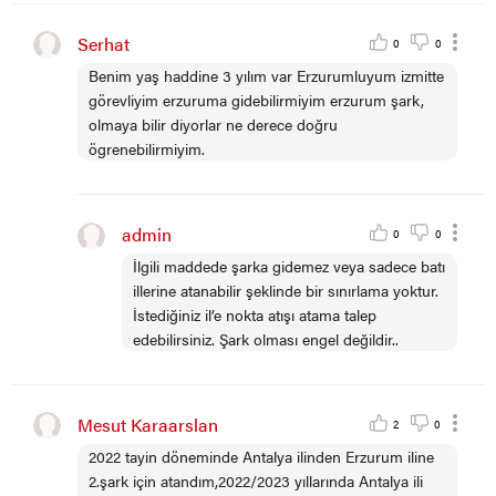
Serhat
0
0
Benim yaş haddine 3 yılım var Erzurumluyum izmitte
görevliyim erzuruma gidebilirmiyim erzurum şark,
olmaya bilir diyorlar ne derece doğru
ögrenebilirmiyim.
admin
0
0
İlgili maddede şarka gidemez veya sadece batı
illerine atanabilir şeklinde bir sınırlama yoktur.
İstediğiniz il’e nokta atışı atama talep
edebilirsiniz. Şark olması engel değildir..
Mesut Karaarslan
2
0
2022 tayin döneminde Antalya ilinden Erzurum iline
2.şark için atandım,2022/2023 yıllarında Antalya ili