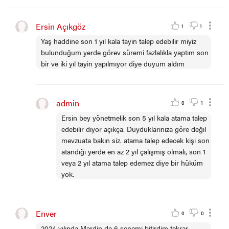
Ersin Açıkgöz
1
1
Yaş haddine son 1 yıl kala tayin talep edebilir miyiz
bulunduğum yerde görev süremi fazlalıkla yaptım son
bir ve iki yıl tayin yapılmıyor diye duyum aldım
admin
0
1
Ersin bey yönetmelik son 5 yıl kala atama talep
edebilir diyor açıkça. Duyduklarınıza göre değil
mevzuata bakın siz. atama talep edecek kişi son
atandığı yerde en az 2 yıl çalışmış olmalı, son 1
veya 2 yıl atama talep edemez diye bir hüküm
yok.
Enver
0
0
2024 yılında Mardin de 6 senemi bitirdim tekrar