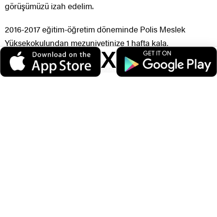
görüşümüzü izah edelim.
2016-2017 eğitim-öğretim döneminde Polis Meslek
Yüksekokulundan mezuniyetinize 1 hafta kala,
X
karaciğerde bulunan Hemanjiom sebebiyle okuldan
Veri politikasındaki amaçlarla sınırlı ve mevzuata uygun şekilde çerez
ilişiğinizin kesildiği, akabinde İdare Mahkemesinin sevk
konumlandırmaktayız. Detaylar için
veri politikamızı
inceleyebilirsiniz.
ettiği hastanece “Emniyet Teşkilatı Sağlık Şartları
Yönetmeliğine göre EK-3-B-26’ya uyar, PMYO
ÖGRENCİSİ OLAMAZ” şeklinde tanı koyulduğu, bu tanı
sebebiyle de YD talebinizin reddedildiği görülmektedir.
Emniyet Teşkilatı Sağlık Şartları Yönetmeliğinin Tanımlar
başlıklı 4. maddesinde ifade edilen; kesin kaydı yapılan ve
Pmyo’da son sınıfında öğrenimine devam eden öğrenci
olduğunuz, okula giriş şartlarını taşıdığınız tespit edilerek,
kaydınızın yapılmasında herhangi bir hile veya hatanızın
bulunmadığı ve tüm derslerinizden başarılı olarak okulu