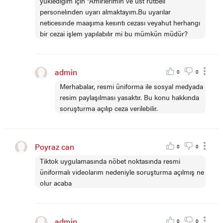
yüklediğim için “Amirlerimin ve ust rütbeli
personelınden uyarı almaktayım.Bu uyarılar
neticesınde maaşıma kesıntı cezası veyahut herhangı
bir cezai işlem yapılabılır mi bu mümkün müdür?
admin
0
0
Merhabalar, resmi üniforma ile sosyal medyada
resim paylaşılması yasaktır. Bu konu hakkında
soruşturma açılıp ceza verilebilir.
Poyraz can
0
0
Tiktok uygulamasında nöbet noktasında resmi
üniformalı videolarım nedeniyle soruşturma açılmış ne
olur acaba
admin
0
0