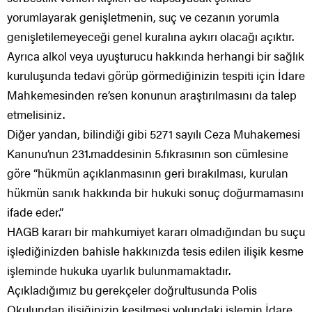
yorumlayarak genişletmenin, suç ve cezanın yorumla
genişletilemeyeceği genel kuralına aykırı olacağı açıktır.
Ayrıca alkol veya uyuşturucu hakkında herhangi bir sağlık
kuruluşunda tedavi görüp görmediğinizin tespiti için İdare
Mahkemesinden re’sen konunun araştırılmasını da talep
etmelisiniz.
Diğer yandan, bilindiği gibi 5271 sayılı Ceza Muhakemesi
Kanunu’nun 231.maddesinin 5.fıkrasının son cümlesine
göre “hükmün açıklanmasının geri bırakılması, kurulan
hükmün sanık hakkında bir hukuki sonuç doğurmamasını
ifade eder.”
HAGB kararı bir mahkumiyet kararı olmadığından bu suçu
işlediğinizden bahisle hakkınızda tesis edilen ilişik kesme
işleminde hukuka uyarlık bulunmamaktadır.
Açıkladığımız bu gerekçeler doğrultusunda Polis
Okulundan ilişiğinizin kesilmesi yolundaki işlemin İdare