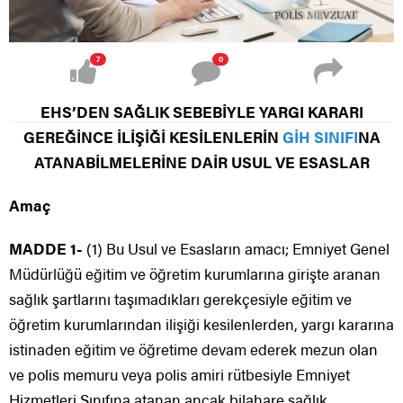
7
0
EHS’DEN SAĞLIK SEBEBİYLE YARGI KARARI
GEREĞİNCE İLİŞİĞİ KESİLENLERİN
GİH SINIFI
NA
ATANABİLMELERİNE DAİR USUL VE ESASLAR
Amaç
MADDE 1-
(1) Bu Usul ve Esasların amacı; Emniyet Genel
Müdürlüğü eğitim ve öğretim kurumlarına girişte aranan
sağlık şartlarını taşımadıkları gerekçesiyle eğitim ve
öğretim kurumlarından ilişiği kesilenlerden, yargı kararına
istinaden eğitim ve öğretime devam ederek mezun olan
ve polis memuru veya polis amiri rütbesiyle Emniyet
Hizmetleri Sınıfına atanan ancak bilahare sağlık