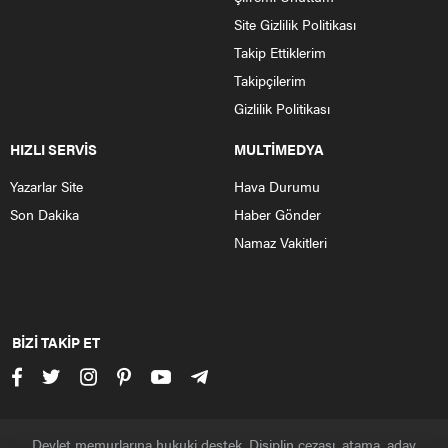
Site Gizlilik Politikası
Takip Ettiklerim
Takipçilerim
Gizlilik Politikası
HIZLI SERVİS
MULTİMEDYA
Yazarlar Site
Hava Durumu
Son Dakika
Haber Gönder
Namaz Vakitleri
BİZİ TAKİP ET
Devlet memurlarına hukuki destek. Disiplin cezası, atama, aday