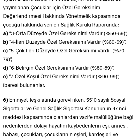
yayımlanan Çocuklar İçin Özel Gereksinim
Değerlendirmesi Hakkında Yönetmelik kapsamında
çocuğu hakkında verilen Sağlık Kurulu Raporunda;
a)
“3-Orta Düzeyde Özel Gereksinimi Vardır (%50-59)”,
b)
“4-İleri Düzeyde Özel Gereksinimi Vardır (%60-69)”,
c)
“5-Çok İleri Düzeyde Özel Gereksinimi Vardır (%70-
79)”,
d)
“6-Belirgin Özel Gereksinimi Vardır (%80-89)”,
e)
“7-Özel Koşul Özel Gereksinimi Vardır (%90-99)”,
ibaresi bulunanlar.
6)
Emniyet Teşkilatında görevli iken, 5510 sayılı Sosyal
Sigortalar ve Genel Sağlık Sigortası Kanununun 47 nci
maddesi kapsamında olanlardan vazife malûllüğüne bağlı
nedenlerden dolayı hayatını kaybedenlerin eşi, annesi,
babası, çocukları, çocuklarının eşleri, kardeşleri ve