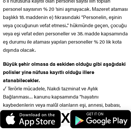
o il nüfusuna kayıtlı olan personel sayısı ilin toplan
personel sayısının % 20 ‘sini aşmayacak. Mazeret ataması
başlıklı 18. maddenin e) fıkrasındaki “Personelin, eşinin
veya çocuğunun vefat etmesi..” hükmünde geçen, çocuğu
veya eşi vefat eden personeller ve 38. madde kapsamında
eş durumu ile ataması yapılan personeller % 20 lik kota
dışında olacak.
Büyük şehir olmasa da eskiden olduğu gibi aşağıdaki
polisler yine nüfusa kayıtlı olduğu illere
atanabilecekler.
✓ Terörle mücadele, Nakdi tazminat ve Aylık
Bağlanması… kanunu kapsamında “hayatını
kaybedenlerin veya malûl olanların eşi, annesi, babası,
çocukları, çocuklarının eşleri, kardeşleri ve kardeşlerinin
X
Veri politikasındaki amaçlarla sınırlı ve mevzuata uygun şekilde çerez
eşleri..”
konumlandırmaktayız. Detaylar için
veri politikamızı
inceleyebilirsiniz.