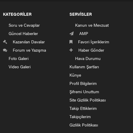
5
0
7245 sayılı Çarşı ve Mahalle Bekçileri Kanunu’nun 7’inci
maddesinin 6’ıncı fıkrasında yapılan değişiklikle birlikte
çarşı ve mahalle bekçilerine kişilerin üzerinde veya
aracında arama yetkisi verildi.
ÜST ARAMA YETKİSİ
VE
ARAÇ ARAMA YETKİSİ
7533 Dahiliye Memurları Kanunu ve Bazı Kanunlar ile 375
Sayılı Kanun Hükmünde Kararnamede Değişiklik
Yapılmasına Dair Kanun ile Çarşı ve Mahalle Bekçileri
Kanunu’nda yapılan değişiklik şu şekildedir.
MADDE 44-
7245 sayılı Kanunun 7 nci maddesinin altıncı
fıkrası aşağıdaki şekilde değiştirilmiştir.