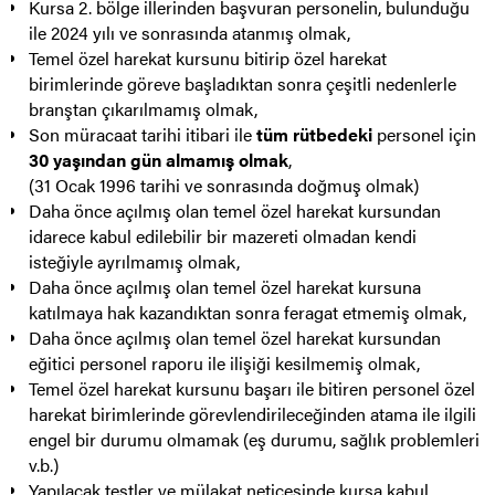
Kursa 2. bölge illerinden başvuran personelin, bulunduğu
ile 2024 yılı ve sonrasında atanmış olmak,
Temel özel harekat kursunu bitirip özel harekat
birimlerinde göreve başladıktan sonra çeşitli nedenlerle
branştan çıkarılmamış olmak,
Son müracaat tarihi itibari ile
tüm rütbedeki
personel için
30 yaşından gün almamış olmak
,
(31 Ocak 1996 tarihi ve sonrasında doğmuş olmak)
Daha önce açılmış olan temel özel harekat kursundan
idarece kabul edilebilir bir mazereti olmadan kendi
isteğiyle ayrılmamış olmak,
Daha önce açılmış olan temel özel harekat kursuna
katılmaya hak kazandıktan sonra feragat etmemiş olmak,
Daha önce açılmış olan temel özel harekat kursundan
eğitici personel raporu ile ilişiği kesilmemiş olmak,
Temel özel harekat kursunu başarı ile bitiren personel özel
harekat birimlerinde görevlendirileceğinden atama ile ilgili
engel bir durumu olmamak (eş durumu, sağlık problemleri
v.b.)
Yapılacak testler ve mülakat neticesinde kursa kabul