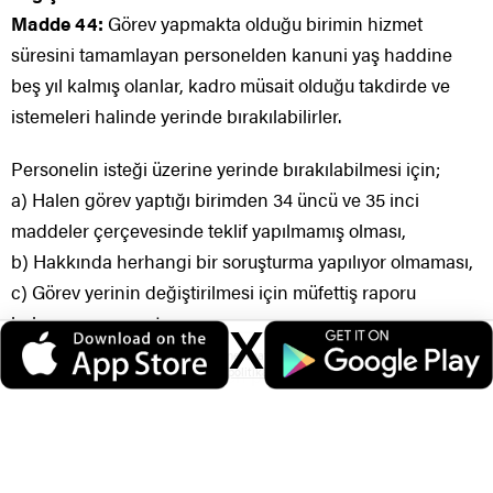
Madde 44:
Görev yapmakta olduğu birimin hizmet
süresini tamamlayan personelden kanuni yaş haddine
beş yıl kalmış olanlar, kadro müsait olduğu takdirde ve
istemeleri halinde yerinde bırakılabilirler.
Personelin isteği üzerine yerinde bırakılabilmesi için;
a) Halen görev yaptığı birimden 34 üncü ve 35 inci
maddeler çerçevesinde teklif yapılmamış olması,
b) Hakkında herhangi bir soruşturma yapılıyor olmaması,
c) Görev yerinin değiştirilmesi için müfettiş raporu
bulunmaması, şartı aranır.
X
Veri politikasındaki amaçlarla sınırlı ve mevzuata uygun şekilde çerez
Birinci fıkra kapsamına giren personel, talep etmesi
konumlandırmaktayız. Detaylar için
veri politikamızı
inceleyebilirsiniz.
halinde istediği illerden birine atanabilir. Ancak bu talebin
yerine getirilebilmesi için;
a) Personelin bulunduğu yerde en az iki yıl çalışmış