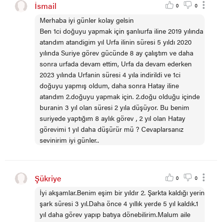
İsmail
0
0
Merhaba iyi günler kolay gelsin
Ben 1ci doğuyu yapmak için şanlıurfa iline 2019 yılında
atandım atandigim yıl Urfa ilinin süresi 5 yıldı 2020
yılında Suriye görev gücünde 8 ay çalıştım ve daha
sonra urfada devam ettim, Urfa da devam ederken
2023 yılında Urfanin süresi 4 yıla indirildi ve 1ci
doğuyu yapmış oldum, daha sonra Hatay iline
atandım 2.doğuyu yapmak için. 2.doğu olduğu içinde
buranin 3 yıl olan süresi 2 yıla düşüyor. Bu benim
suriyede yaptığım 8 aylık görev , 2 yıl olan Hatay
görevimi 1 yıl daha düşürür mü ? Cevaplarsanız
sevinirim iyi günler..
Şükriye
0
0
İyi akşamlar.Benim eşim bir yıldır 2. Şarkta kaldığı yerin
şark süresi 3 yıl.Daha önce 4 yıllık yerde 5 yıl kaldık.1
yıl daha görev yapıp batıya dönebilirim.Malum aile