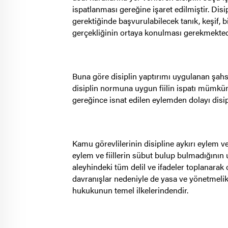
ispatlanması gereğine işaret edilmiştir. Disip
gerektiğinde başvurulabilecek tanık, keşif, b
gerçekliğinin ortaya konulması gerekmekted
Buna göre disiplin yaptırımı uygulanan şahsı
disiplin normuna uygun fiilin ispatı mümkün 
gereğince isnat edilen eylemden dolayı disi
Kamu görevlilerinin disipline aykırı eylem ve f
eylem ve fiillerin sübut bulup bulmadığının 
aleyhindeki tüm delil ve ifadeler toplanarak 
davranışlar nedeniyle de yasa ve yönetmelikl
hukukunun temel ilkelerindendir.