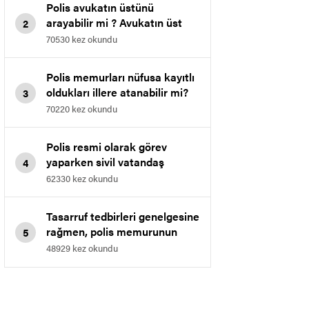
Polis avukatın üstünü
arayabilir mi ? Avukatın üst
2
araması.
70530 kez okundu
Polis memurları nüfusa kayıtlı
oldukları illere atanabilir mi?
3
70220 kez okundu
Polis resmi olarak görev
yaparken sivil vatandaş
4
polisten kimliğini göstermesini
62330 kez okundu
isterse ne yapılır.
Tasarruf tedbirleri genelgesine
rağmen, polis memurunun
5
derece kademesi 3 ün 1 ine
48929 kez okundu
düşebilir mi?