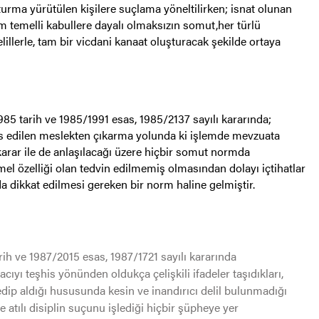
urma yürütülen kişilere suçlama yöneltilirken; isnat olunan
m temelli kabullere dayalı olmaksızın somut,her türlü
elillerle, tam bir vicdani kanaat oluşturacak şekilde ortaya
1985 tarih ve 1985/1991 esas, 1985/2137 sayılı kararında;
is edilen meslekten çıkarma yolunda ki işlemde mevzuata
karar ile de anlaşılacağı üzere hiçbir somut normda
özelliği olan tedvin edilmemiş olmasından dolayı içtihatlar
da dikkat edilmesi gereken bir norm haline gelmiştir.
rih ve 1987/2015 esas, 1987/1721 sayılı kararında
ıyı teşhis yönünden oldukça çelişkili ifadeler taşıdıkları,
edip aldığı hususunda kesin ve inandırıcı delil bulunmadığı
atılı disiplin suçunu işlediği hiçbir şüpheye yer