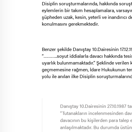
Disiplin soruşturmalarında, hakkında soruşt
eylemlerin bir takım hesaplamalara, varsayı
şüpheden uzak, kesin, yeterli ve inandırıcı d
konulmasını gerekmektedir.
Benzer şekilde Danıştay 10.Dairesinin 17.12.
“………..soyut iddialarla davacı hakkında tes
uyarlık bulunmamaktadır.” Şeklinde verilen 
geçmemesine rağmen, İdare Hukukunun temel 
yolu ile anılan ilke Disiplin soruşturmaların
Danıştay 10.Dairesinin 27.10.1987 ta
“Tutanakların incelenmesinden davac
davacının bu kişilerden para talep 
anlaşılmaktadır. Bu durumda üstüne 