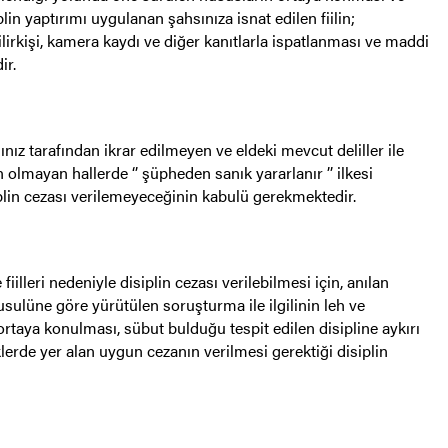
lin yaptırımı uygulanan şahsınıza isnat edilen fiilin;
ilirkişi, kamera kaydı ve diğer kanıtlarla ispatlanması ve maddi
ir.
nız tarafından ikrar edilmeyen ve eldeki mevcut deliller ile
olmayan hallerde ‘’ şüpheden sanık yararlanır ’’ ilkesi
plin cezası verilemeyeceğinin kabulü gerekmektedir.
iilleri nedeniyle disiplin cezası verilebilmesi için, anılan
usulüne göre yürütülen soruşturma ile ilgilinin leh ve
ortaya konulması, sübut bulduğu tespit edilen disipline aykırı
erde yer alan uygun cezanın verilmesi gerektiği disiplin