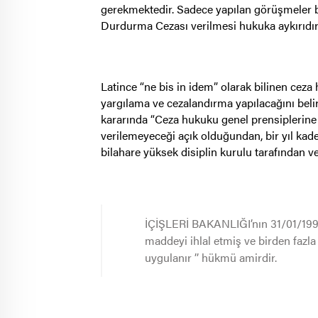
gerekmektedir. Sadece yapılan görüşmeler b
Durdurma Cezası verilmesi hukuka aykırıdır
Latince “ne bis in idem” olarak bilinen cez
yargılama ve cezalandırma yapılacağını belirti
kararında “Ceza hukuku genel prensiplerine g
verilemeyeceği açık olduğundan, bir yıl ka
bilahare yüksek disiplin kurulu tarafından ve
İÇİŞLERİ BAKANLIĞI’nın 31/01/1996 ta
maddeyi ihlal etmiş ve birden faz
uygulanır ’’ hükmü amirdir.