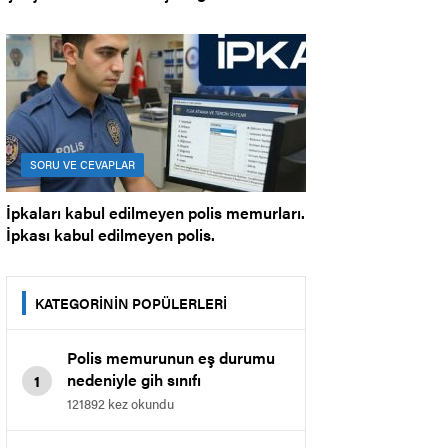
çalışabilir mi?
SORU VE CEVAPLAR
İpkaları kabul edilmeyen polis memurları.
İpkası kabul edilmeyen polis.
KATEGORİNİN POPÜLERLERİ
Polis memurunun eş durumu
nedeniyle gih sınıfı
1
memurluğuna geçmesi.
121892 kez okundu