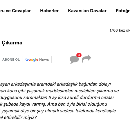
ru ve Cevaplar
Haberler
Kazanılan Davalar
Fotoğr
n Çıkarma
0
News
ABONE OL
Bayan arkadaşımla aramdaki arkadaşlık bağından dolayı
 ve karı koca gibi yaşamak maddesinden meslekten çıkarma ve
 duygusunu sarsmaktan 6 ay kısa süreli durdurma cezası
k şubede kaydı varmış. Ama ben öyle birisi olduğunu
 yaşamak diye bir şey olmadı sadece telefonda kendisiyle
 ettirebilir miyiz?