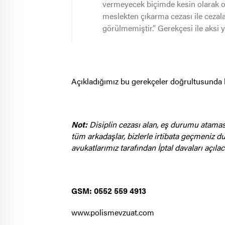
vermeyecek biçimde kesin olarak or
meslekten çıkarma cezası ile cezal
görülmemiştir.” Gerekçesi ile aksi y
Açıkladığımız bu gerekçeler doğrultusunda hak
Not:
Disiplin cezası alan, eş durumu atamas
tüm arkadaşlar, bizlerle irtibata geçmeniz du
avukatlarımız tarafından İptal davaları açılaca
GSM: 0552 559 4913
www.polismevzuat.com