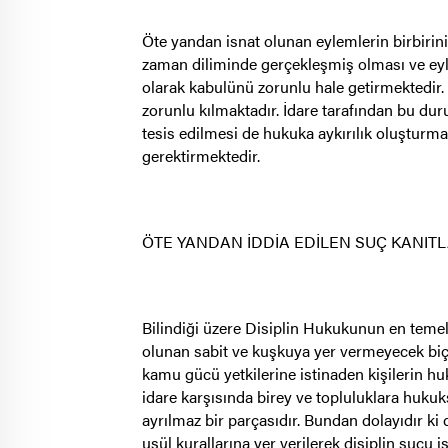
Öte yandan isnat olunan eylemlerin birbirini
zaman diliminde gerçekleşmiş olması ve eyl
olarak kabulünü zorunlu hale getirmektedir.
zorunlu kılmaktadır. İdare tarafından bu d
tesis edilmesi de hukuka aykırılık oluşturm
gerektirmektedir.
ÖTE YANDAN İDDİA EDİLEN SUÇ KANITL
Bilindiği üzere Disiplin Hukukunun en temel ve
olunan sabit ve kuşkuya yer vermeyecek biçim
kamu gücü yetkilerine istinaden kişilerin 
idare karşısında birey ve topluluklara huku
ayrılmaz bir parçasıdır. Bundan dolayıdır ki 
usül kurallarına yer verilerek disiplin suçu