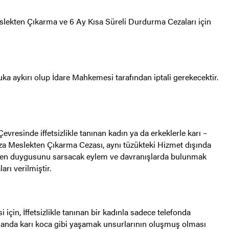
Meslekten Çıkarma ve 6 Ay Kısa Süreli Durdurma Cezaları için
uka aykırı olup İdare Mahkemesi tarafından iptali gerekecektir.
vresinde iffetsizlikle tanınan kadın ya da erkeklerle karı –
za Meslekten Çıkarma Cezası, aynı tüzükteki Hizmet dışında
 güven duygusunu sarsacak eylem ve davranışlarda bulunmak
rı verilmiştir.
 için, İffetsizlikle tanınan bir kadınla sadece telefonda
manda karı koca gibi yaşamak unsurlarının oluşmuş olması