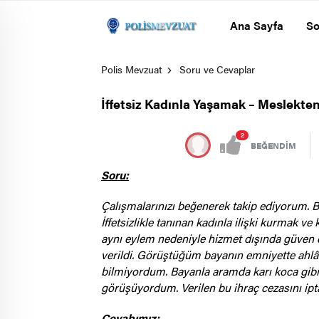
Ana Sayfa
So
Polis Mevzuat
Soru ve Cevaplar
İffetsiz Kadınla Yaşamak – Meslekte
2
BEĞENDİM
Soru:
Çalışmalarınızı beğenerek takip ediyorum. 
İffetsizlikle tanınan kadınla ilişki kurmak
aynı eylem nedeniyle hizmet dışında güven
verildi. Görüştüğüm bayanın emniyette ahlâ
bilmiyordum. Bayanla aramda karı koca gibi
görüşüyordum. Verilen bu ihraç cezasını iptal
Cevabımız: