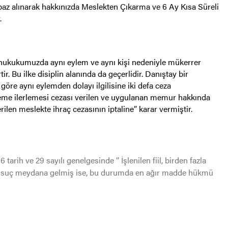
az alınarak hakkınızda Meslekten Çıkarma ve 6 Ay Kısa Süreli
.
a hukukumuzda aynı eylem ve aynı kişi nedeniyle mükerrer
r. Bu ilke disiplin alanında da geçerlidir. Danıştay bir
öre aynı eylemden dolayı ilgilisine iki defa ceza
deme ilerlemesi cezası verilen ve uygulanan memur hakkında
rilen meslekte ihraç cezasının iptaline” karar vermiştir.
rih ve 29 sayılı genelgesinde ‘’ İşlenilen fiil, birden fazla
la suç meydana gelmiş ise, bu durumda en ağır madde hükmü