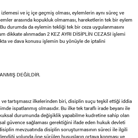
 izlemesi ve iç içe geçmiş olması, eylemlerin aynı süreç ve
emler arasında kopukluk olmaması, hareketlerin tek bir eylem
 Bu durumda da eylemin tekliği tek bir ceza uygulanmasını
urum dikkate alınmadan 2 KEZ AYRI DİSİPLİN CEZASI işlemi
akta ve dava konusu işlemin bu yönüyle de iptalini
ANMIŞ DEĞİLDİR.
 tartışmasız ilkelerinden biri, disiplin suçu teşkil ettiği iddia
de ispatlanmış olmasıdır. Bu ilke tek taraflı irade beyanı ile
hukuksal durumunda değişiklik yapabilme kudretine sahip olan
ksal güvence sağlaması gerektiğini ifade eden hukuk devleti
disiplin mevzuatında disiplin soruşturmasının süreci ile ilgili
 işlendiği yolunda öne sürülen hususların ortaya konması ve