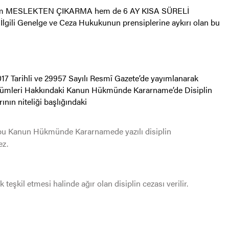
e hem MESLEKTEN ÇIKARMA hem de 6 AY KISA SÜRELİ
lgili Genelge ve Ceza Hukukunun prensiplerine aykırı olan bu
17 Tarihli ve 29957 Sayılı Resmî Gazete’de yayımlanarak
ükümleri Hakkındaki Kanun Hükmünde Kararname’de Disiplin
rının niteliği başlığındaki
 bu Kanun Hükmünde Kararnamede yazılı disiplin
ez.
lik teşkil etmesi halinde ağır olan disiplin cezası verilir.