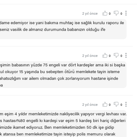
2 yıl önce
0
0
idame edemiyor ise yani bakıma muhtaç ise sağlık kurulu raporu ile
ilseniz vasilik de almanız durumunda babanızın olduğu il’e
2 yıl önce
0
0
 eşimin babasının yüzde 75 engeli var dört kardeşler ama iki si başka
 okul okuyor 15 yaşında bu sebepten ötürü memlekete tayin isteme
hatsızlığım var ailem olmadan çok zorlanıyorum hastane işinde
ba
2 yıl önce
0
0
eşim 4 yıldır memleketimizde nakliyecilik yapıyor vergi levhası var.
s hastası%80 engelli kı kardeşi var eşim 5 kardeş biri hariç diğerleri
timizde ikamet ediyoruz. Ben memleketimizden 50 dk işe gidip
ak atansa ben memleketimize tayin isteyip polis memuru olarak