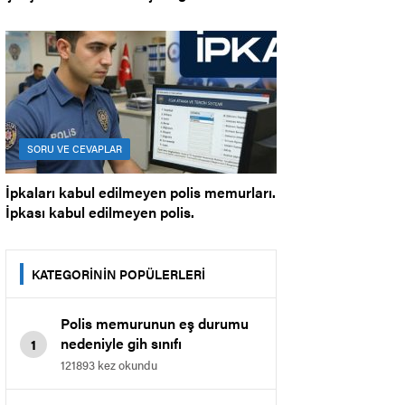
çalışabilir mi?
SORU VE CEVAPLAR
İpkaları kabul edilmeyen polis memurları.
İpkası kabul edilmeyen polis.
KATEGORİNİN POPÜLERLERİ
Polis memurunun eş durumu
nedeniyle gih sınıfı
1
memurluğuna geçmesi.
121893 kez okundu