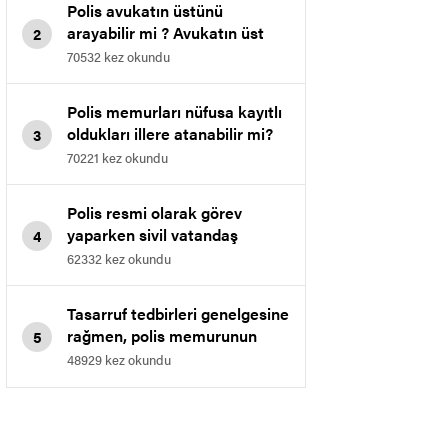
Polis avukatın üstünü
arayabilir mi ? Avukatın üst
2
araması.
70532 kez okundu
Polis memurları nüfusa kayıtlı
oldukları illere atanabilir mi?
3
70221 kez okundu
Polis resmi olarak görev
yaparken sivil vatandaş
4
polisten kimliğini göstermesini
62332 kez okundu
isterse ne yapılır.
Tasarruf tedbirleri genelgesine
rağmen, polis memurunun
5
derece kademesi 3 ün 1 ine
48929 kez okundu
düşebilir mi?