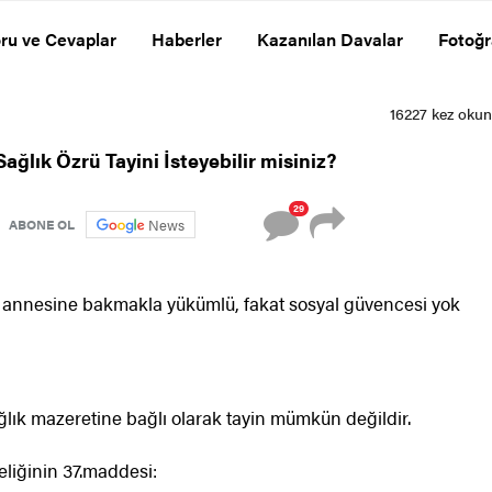
ru ve Cevaplar
Haberler
Kazanılan Davalar
Fotoğr
16227 kez oku
ğlık Özrü Tayini İsteyebilir misiniz?
29
News
ABONE OL
 annesine bakmakla yükümlü, fakat sosyal güvencesi yok
ağlık mazeretine bağlı olarak tayin mümkün değildir.
liğinin 37.maddesi: