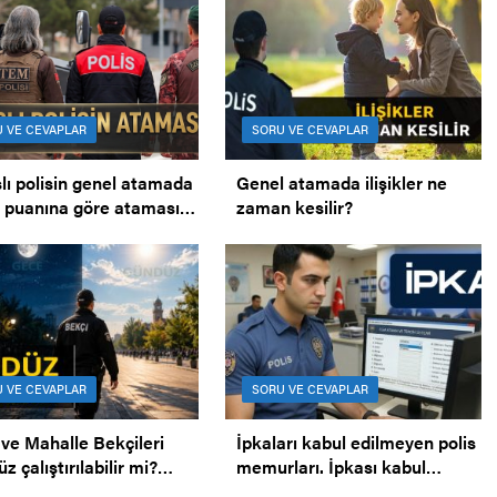
 VE CEVAPLAR
SORU VE CEVAPLAR
lı polisin genel atamada
Genel atamada ilişikler ne
 puanına göre ataması.
zaman kesilir?
lı polisin ataması.
 VE CEVAPLAR
SORU VE CEVAPLAR
 ve Mahalle Bekçileri
İpkaları kabul edilmeyen polis
 çalıştırılabilir mi?
memurları. İpkası kabul
ler gündüz çalışabilir mi?
edilmeyen polis.