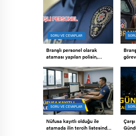
SORU VE CEVAPLAR
SORU
Branşlı personel olarak
Branş
ataması yapılan polisin,
görev
atandığı yerde branşta
Branş
çalıştırılmaması.
SORU VE CEVAPLAR
SORU
Nüfusa kayıtlı olduğu ile
Çarşı
atamada ilin tercih listesinden
Gündüz
çıkarılması.
Bekçi