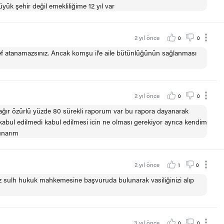
ük şehir değil emekliliğime 12 yıl var
2 yıl önce
0
0
ef atanamazsınız. Ancak komşu il’e aile bütünlüğünün sağlanması
2 yıl önce
0
0
ğır özürlü yüzde 80 sürekli raporum var bu rapora dayanarak
bul edilmedi kabul edilmesi icin ne olması gerekiyor ayrıca kendim
sunarım
2 yıl önce
1
0
 sulh hukuk mahkemesine başvuruda bulunarak vasiliğinizi alıp
3 yıl önce
0
0