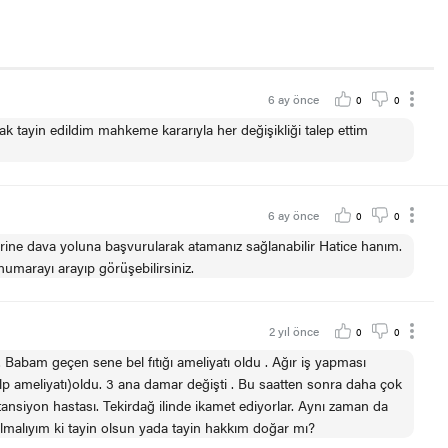
6 ay önce
0
0
 tayin edildim mahkeme kararıyla her değişikliği talep ettim
6 ay önce
0
0
erine dava yoluna başvurularak atamanız sağlanabilir Hatice hanım.
umarayı arayıp görüşebilirsiniz.
2 yıl önce
0
0
 Babam geçen sene bel fıtığı ameliyatı oldu . Ağır iş yapması
p ameliyatı)oldu. 3 ana damar değişti . Bu saatten sonra daha çok
ansiyon hastası. Tekirdağ ilinde ikamet ediyorlar. Aynı zaman da
lmalıyım ki tayin olsun yada tayin hakkım doğar mı?