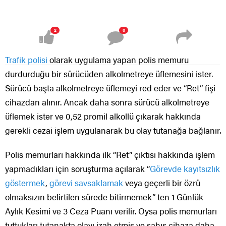
2
0
Trafik polisi
olarak uygulama yapan polis memuru
durdurduğu bir sürücüden alkolmetreye üflemesini ister.
Sürücü başta alkolmetreye üflemeyi red eder ve “Ret” fişi
cihazdan alınır. Ancak daha sonra sürücü alkolmetreye
üflemek ister ve 0,52 promil alkollü çıkarak hakkında
gerekli cezai işlem uygulanarak bu olay tutanağa bağlanır.
Polis memurları hakkında ilk “Ret” çıktısı hakkında işlem
yapmadıkları için soruşturma açılarak “
Görevde kayıtsızlık
göstermek
,
görevi savsaklamak
veya geçerli bir özrü
olmaksızın belirtilen sürede bitirmemek” ten 1 Günlük
Aylık Kesimi ve 3 Ceza Puanı verilir. Oysa polis memurları
tuttukları tutanakta olayı izah etmiş ve şahıs cihaza daha