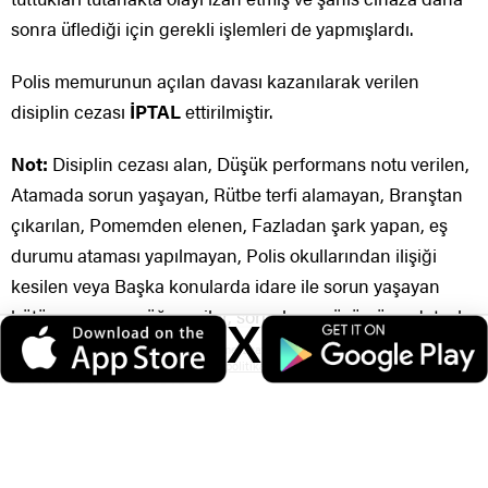
sonra üflediği için gerekli işlemleri de yapmışlardı.
Polis memurunun açılan davası kazanılarak verilen
disiplin cezası
İPTAL
ettirilmiştir.
Not:
Disiplin cezası alan, Düşük performans notu verilen,
Atamada sorun yaşayan, Rütbe terfi alamayan, Branştan
çıkarılan, Pomemden elenen, Fazladan şark yapan, eş
durumu ataması yapılmayan, Polis okullarından ilişiği
kesilen veya Başka konularda idare ile sorun yaşayan
bütün memur ve öğrenciler, sorunların çözümü ve detaylı
X
bilgi için iletişime geçebilirsiniz.
Veri politikasındaki amaçlarla sınırlı ve mevzuata uygun şekilde çerez
konumlandırmaktayız. Detaylar için
veri politikamızı
inceleyebilirsiniz.
GSM: 0552 559 4913