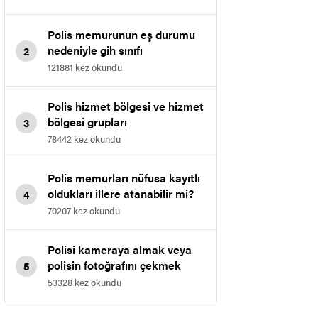
Polis memurunun eş durumu
nedeniyle gih sınıfı
2
memurluğuna geçmesi.
121881 kez okundu
Polis hizmet bölgesi ve hizmet
bölgesi grupları
3
78442 kez okundu
Polis memurları nüfusa kayıtlı
oldukları illere atanabilir mi?
4
70207 kez okundu
Polisi kameraya almak veya
polisin fotoğrafını çekmek
5
yasaklandı
53328 kez okundu