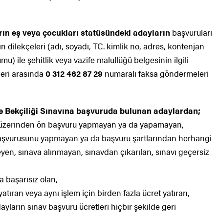
rın eş veya çocukları statüsündeki adayların
başvuruları
 dilekçeleri (adı, soyadı, TC. kimlik no, adres, kontenjan
mu) ile şehitlik veya vazife malullüğü belgesinin ilgili
leri arasında
0 312 462 87 29
numaralı faksa göndermeleri
e Bekçiliği Sınavına başvuruda bulunan adaylardan;
net üzerinden ön başvuru yapmayan ya da yapamayan,
aşvurusunu yapmayan ya da başvuru şartlarından herhangi
yen, sınava alınmayan, sınavdan çıkarılan, sınavı geçersiz
 başarısız olan,
atıran veya aynı işlem için birden fazla ücret yatıran,
yların sınav başvuru ücretleri hiçbir şekilde geri