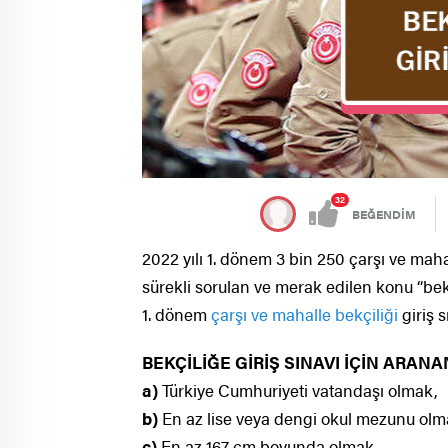
32
BEĞENDİM
2022 yılı 1. dönem 3 bin 250 çarşı ve mahal
sürekli sorulan ve merak edilen konu “bekçi
1. dönem
çarşı ve mahalle bekçiliği
giriş s
BEKÇİLİĞE GİRİŞ SINAVI İÇİN ARA
a)
Türkiye Cumhuriyeti vatandaşı olmak,
b)
En az lise veya dengi okul mezunu ol
c)
En az 167 cm boyunda olmak,