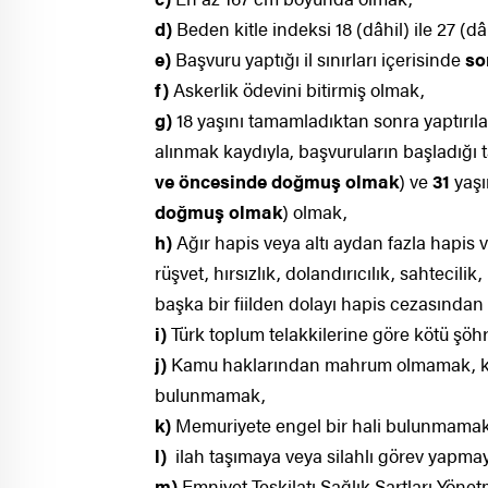
d)
Beden kitle indeksi 18 (dâhil) ile 27 (d
e)
Başvuru yaptığı il sınırları içerisinde
so
f)
Askerlik ödevini bitirmiş olmak,
g)
18 yaşını tamamladıktan sonra yaptırı
alınmak kaydıyla, başvuruların başladığı ta
ve öncesinde doğmuş olmak
) ve
31
yaşı
doğmuş olmak
) olmak,
h)
Ağır hapis veya altı aydan fazla hapis ve
rüşvet, hırsızlık, dolandırıcılık, sahtecilik
başka bir fiilden dolayı hapis cezasınd
i)
Türk toplum telakkilerine göre kötü şöh
j)
Kamu haklarından mahrum olmamak, ka
bulunmamak,
k)
Memuriyete engel bir hali bulunmamak
l)
ilah taşımaya veya silahlı görev yapm
m)
Emniyet Teşkilatı Sağlık Şartları Yönetm