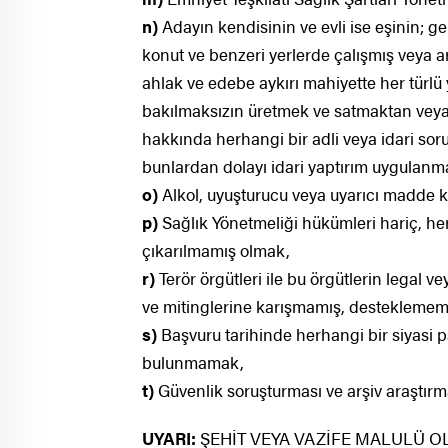
n)
Adayın kendisinin ve evli ise eşinin; ge
konut ve benzeri yerlerde çalışmış veya ar
ahlak ve edebe aykırı mahiyette her türlü y
bakılmaksızın üretmek ve satmaktan veya
hakkında herhangi bir adli veya idari s
bunlardan dolayı idari yaptırım uygulan
o)
Alkol, uyuşturucu veya uyarıcı madde 
p)
Sağlık Yönetmeliği hükümleri hariç, he
çıkarılmamış olmak,
r)
Terör örgütleri ile bu örgütlerin legal ve
ve mitinglerine karışmamış, desteklemem
s)
Başvuru tarihinde herhangi bir siyasi pa
bulunmamak,
t)
Güvenlik soruşturması ve arşiv araştırm
UYARI:
ŞEHİT VEYA VAZİFE MALULÜ O