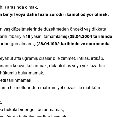
âhil) arasında olmak.
n bir yıl veya daha fazla süredir ikamet ediyor olmak,
lan yaş düzeltmelerinde düzeltmeden önceki yaş dikkate
rih itibarıyla
18
yaşını tamamlamış (
28.04.2004 tarihinde
ndan gün almamış (
28.04.1992 tarihinde ve sonrasında
yahut affa uğramış olsalar bile zimmet, ihtilas, irtikâp,
, inancı kötüye kullanmak, dolanlı iflas veya yüz kızartıcı
an hükümlü bulunmamak,
retli tanınmamak,
mu hizmetlerinden mahrumiyet cezası ile mahkûm
,
aya hukuki bir engeli bulunmamak,
eliğinde belirtilen şartları taşımak,