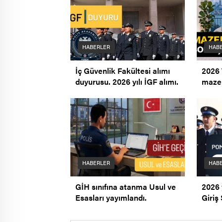
HABERLER
HAB
İç Güvenlik Fakültesi alımı
2026 
duyurusu. 2026 yılı İGF alımı.
mazer
açıkl
HABERLER
HAB
GİH sınıfına atanma Usul ve
2026
Esasları yayımlandı.
Giriş 
açıkl