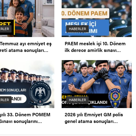
ERLER
HABERLER
Temmuz ayı emniyet eş
PAEM meslek içi 10. Dönem
eti atama sonuçları
ilk derece amirlik sınavı
andı. Mazeret Ataması.
duyurusu.
ERLER
HABERLER
 yılı 33. Dönem POMEM
2026 yılı Emniyet GM polis
Sınavı sonuçlarını
genel atama sonuçları
andı.
açıklandı .