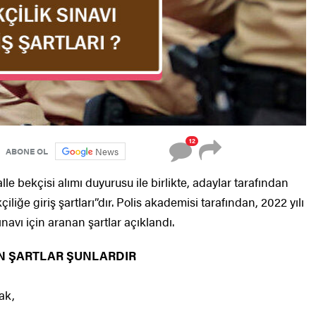
12
News
ABONE OL
le bekçisi alımı duyurusu ile birlikte, adaylar tarafından
liğe giriş şartları”dır. Polis akademisi tarafından, 2022 yılı
ınavı için aranan şartlar açıklandı.
NAN ŞARTLAR ŞUNLARDIR
mak,