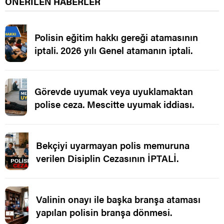
ÖNERİLEN HABERLER
Polisin eğitim hakkı gereği atamasının
iptali. 2026 yılı Genel atamanın iptali.
Görevde uyumak veya uyuklamaktan
polise ceza. Mescitte uyumak iddiası.
Bekçiyi uyarmayan polis memuruna
verilen Disiplin Cezasının İPTALİ.
Valinin onayı ile başka branşa ataması
yapılan polisin branşa dönmesi.