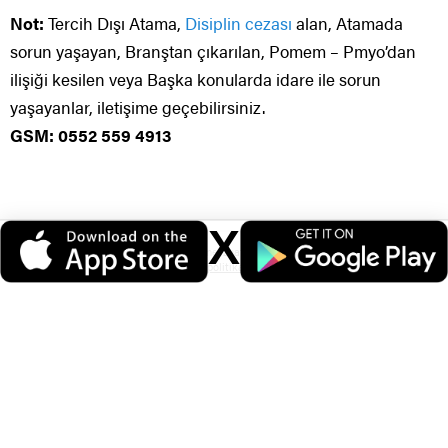
Not:
Tercih Dışı Atama,
Disiplin cezası
alan, Atamada
sorun yaşayan, Branştan çıkarılan, Pomem – Pmyo’dan
ilişiği kesilen veya Başka konularda idare ile sorun
yaşayanlar, iletişime geçebilirsiniz.
GSM: 0552 559 4913
X
Veri politikasındaki amaçlarla sınırlı ve mevzuata uygun şekilde çerez
konumlandırmaktayız. Detaylar için
veri politikamızı
inceleyebilirsiniz.