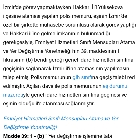
İzmir’de görev yapmaktayken Hakkari İl’i Yüksekova
ilçesine ataması yapılan polis memuru, eşinin İzmir’de
özel bir şirkette muhasebe sorumlusu olarak görev yaptığı
ve Hakkari il’ine gelme imkanının bulunmadığı
gerekçesiyle, Emniyet Hizmetleri Sınıfı Mensupları Atama
ve Yer Değiştirme Yönetmeliği’nin 39. maddesinin 1.
fıkrasının (b) bendi gereği genel idare hizmetleri sınıfına
geçişinin sağlanarak İzmir il’ine atamasının yapılmasını
talep etmiş. Polis memurunun
gih sınıfı
na geçiş talebi red
edilmiştir. Açılan dava ile polis memurunun
eş durumu
mazereti
yle genel idare hizmetleri sınıfına geçmesi ve
eşinin olduğu il’e atanması sağlanmıştır.
Emniyet Hizmetleri Sınıfı Mensupları Atama ve Yer
Değiştirme Yönetmeliği
Madde 39: 1 – (b)
” Yer değiştirme işlemine tabi