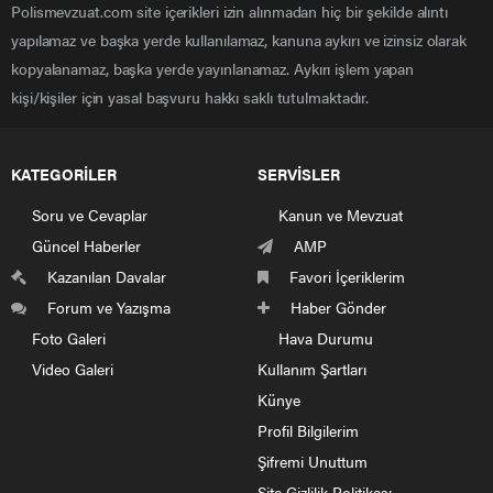
2
ANKARA
1
–
3
ANTALYA
1
BURDUR-ISPARTA
4
AYDIN
2
MUĞLA
5
BURSA
1
BALIKESİR-YALOVA
6
DENİZLİ
1
AFYONKARAHİSAR
7
DİYARBAKIR
3
MARDİN-SİRT-ŞIRNAK-BAT
8
EDİRNE
2
ÇANAKKALE-KIRKLARELİ-T
9
ERZURUM
3
AĞRI-ARTVİN-KARS-IĞDIR
10
ESKİŞEHİR
1
BİLECİK-KÜTAHYA
ADIYAMAN-KAHRAMANMAR
11
GAZİANTEP
2
ŞANLIURFA-KİLİS
12
İSTANBUL
1
–
13
İZMİR
1
–
14
KAYSERİ
2
NEVŞEHİR-YOZGAT-KIRŞEHİ
15
KIRIKKALE
1
ÇORUM
16
KONYA
1
NİĞDE-AKSARAY-KARAMAN
17
MALATYA
1
ELAZIĞ-TUNCELİ-BİNGÖL
18
MANİSA
2
UŞAK