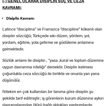
I-) GENEL OLARAK DİSİPLİN SUÇ VE CEZA
KAVRAMI:
Disiplin Kavram
ı
Latince “disciplina” ve Fransızca “discipline” kökenli olan
disiplin sözcüğü; Türkçede sıkı düzen, yöntem, yol,
yordam, eğitme, yola getirme ve güdüleme anlamına
gelmektedir.
Sözlük anlamı ile disiplin , “yasa ,kural ve toplum düzenine
uygun davranma niteliği” demektir. Disiplin kelimesi
çoğunlukla ceza sözcüğü ile birlikte ve onunla yan yana
düşünülür.
Nitekim en çok kullanılan bir tanıma göre disiplin şu
şekilde tarif edilmiştir; iş görenlerin kurum düzenine aykırı
davranışlarından ötürü bağlı oldukları yaptırımlardır.