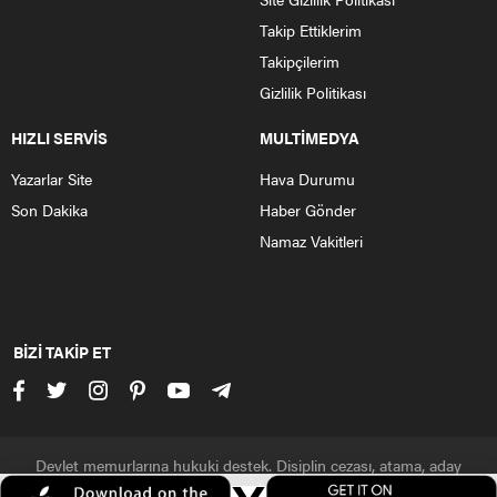
19
MERSİN
1
*
20
MUĞLA
–
*
21
ORDU
3
GİRESUN
22
SAKARYA
2
KOCAELİ-BOLU-DÜZCE
23
SAMSUN
1
AMASYA-SİNOP
24
SİVAS
3
ERZİNCAN-TOKAT
25
ŞANLIURFA
–
*
26
TRABZON
2
RİZE-GÜMÜŞHANE-BAYBUR
27
VAN
3
MUŞ-HAKKARİ-BİTLİS
28
ZONGULDAK
2
KASTAMONU-BARTIN-KARAB
* MERSİN, MUĞLA,ŞANLIURFA Bölge İdare Mahkemeleri faal d
İDARE MAHKEMELERİ :
MERKEZ
BÖLGE
YARGI ÇEVRESİ
1
ADANA
1
OSMANİYE
2
AFYONKARAHİSAR
1
–
3
AKSARAY
2
NİĞDE