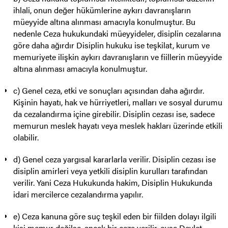
ihlali, onun değer hükümlerine aykırı davranışların
müeyyide altına alınması amacıyla konulmuştur. Bu
nedenle Ceza hukukundaki müeyyideler, disiplin cezalarına
göre daha ağırdır Disiplin hukuku ise teşkilat, kurum ve
memuriyete ilişkin aykırı davranışların ve fiillerin müeyyide
altına alınması amacıyla konulmuştur.
c) Genel ceza, etki ve sonuçları açısından daha ağırdır.
Kişinin hayatı, hak ve hürriyetleri, malları ve sosyal durumu
da cezalandırma içine girebilir. Disiplin cezası ise, sadece
memurun meslek hayatı veya meslek hakları üzerinde etkili
olabilir.
d) Genel ceza yargısal kararlarla verilir. Disiplin cezası ise
disiplin amirleri veya yetkili disiplin kurulları tarafından
verilir. Yani Ceza Hukukunda hakim, Disiplin Hukukunda
idari mercilerce cezalandırma yapılır.
e) Ceza kanuna göre suç teşkil eden bir fiilden dolayı ilgili
kişi memur değilse, ancak bir ceza verilir, oysa Devlet