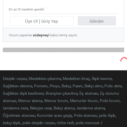
En az 10 karakter gerekli
Üye Ol | Giriş Yap
Gönder
Yorum yapanlar
sözleşmeyi
kabul etmiş sayılır.
Polis Mevzuat
Uncategorized
Bölge İdare, İdare ve Vergi Mahkemeleri’nin Yargı
Çevreleri Listesi
1
4
Bölge İdare, İdare ve Vergi Mahkemeleri’nin Yargı Çevrele
BÖLGE İDARE MAHKEMELERİ :
MERKEZ
BÖLGE
YARGI ÇEVRESİ
1
ADANA
1
MERSİN-HATAY-OSMANİYE