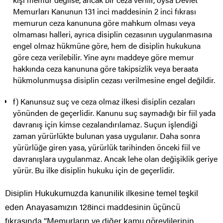
Memurları Kanunun 131 inci maddesinin 2 inci fıkrası
memurun ceza kanununa göre mahkum olması veya
olmaması halleri, ayrıca disiplin cezasının uygulanmasına
engel olmaz hükmüne göre, hem de disiplin hukukuna
göre ceza verilebilir. Yine aynı maddeye göre memur
hakkında ceza kanununa göre takipsizlik veya beraata
hükmolunmuşsa disiplin cezası verilmesine engel değildir.
f) Kanunsuz suç ve ceza olmaz ilkesi disiplin cezaları
yönünden de geçerlidir. Kanunu suç saymadığı bir fiil yada
davranış için kimse cezalandırılamaz. Suçun işlendiği
zaman yürürlükte bulunan yasa uygulanır. Daha sonra
yürürlüğe giren yasa, yürürlük tarihinden önceki fiil ve
davranışlara uygulanmaz. Ancak lehe olan değişiklik geriye
yürür. Bu ilke disiplin hukuku için de geçerlidir.
Disiplin Hukukumuzda kanunilik ilkesine temel teşkil
eden Anayasamızın 128inci maddesinin üçüncü
fıkrasında “Memurların ve diğer kamu görevlilerinin