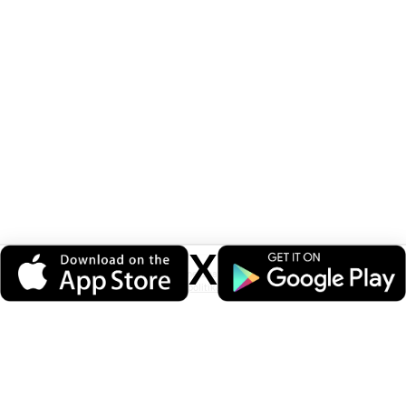
X
Veri politikasındaki amaçlarla sınırlı ve mevzuata uygun şekilde çerez
konumlandırmaktayız. Detaylar için
veri politikamızı
inceleyebilirsiniz.