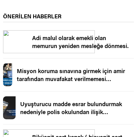
ÖNERİLEN HABERLER
Adi malul olarak emekli olan
memurun yeniden mesleğe dönmesi.
Misyon koruma sınavına girmek için amir
tarafından muvafakat verilmemesi
işleminin yürütmesinin durdurulması.
Uyuşturucu madde esrar bulundurmak
nedeniyle polis okulundan ilişik
kesilmesi.
Biküspit aort kapak ( bicuspit aort