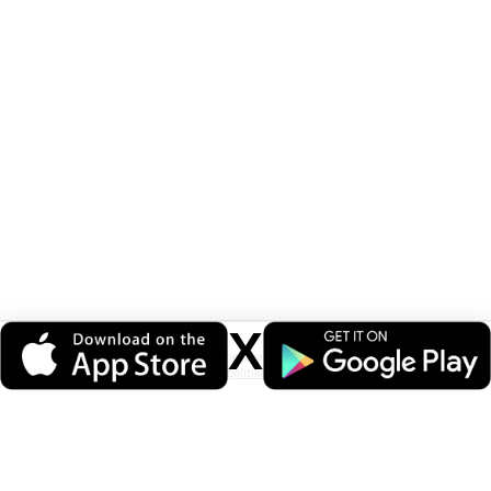
X
Veri politikasındaki amaçlarla sınırlı ve mevzuata uygun şekilde çerez
konumlandırmaktayız. Detaylar için
veri politikamızı
inceleyebilirsiniz.