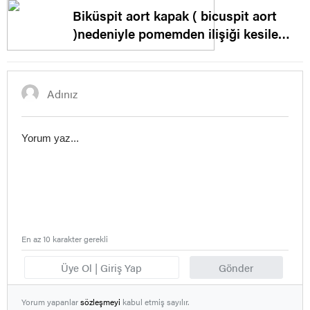
Biküspit aort kapak ( bicuspit aort
)nedeniyle pomemden ilişiği kesilen
aday
En az 10 karakter gerekli
Üye Ol | Giriş Yap
Gönder
Yorum yapanlar
sözleşmeyi
kabul etmiş sayılır.