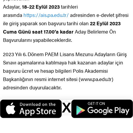
Adaylar,
18-22 Eylül 2023
tarihleri
arasında
https://ais.pa.edu.tr/
adresinden e-devlet şifresi
ile giriş yaparak son başvuru tarihi olan
22 Eylül 2023
Cuma Günü saat 17.00’a kadar
Aday Belirleme Ön
Başvurularını yapabileceklerdir.
2023 Yılı 6. Dönem PAEM Lisans Mezunu Adayların Giriş
Sınavı aşamalarına katılmaya hak kazanan adaylar için
başvuru ücret ve hesap bilgileri Polis Akademisi
Başkanlığının resmi internet sitesi (www.pa.edu.tr)
adresinden duyurulacaktır.
Sınavlarda başarılı olarak Polis Amirleri Eğitimi Merkezi
X
Müdürlüğünde eğitim gören ve iki yıl süreli eğitimin
Veri politikasındaki amaçlarla sınırlı ve mevzuata uygun şekilde çerez
konumlandırmaktayız. Detaylar için
veri politikamızı
inceleyebilirsiniz.
sonunda başarılı olan adayların komiser yardımcısı olarak
atamaları yapılacaktır.