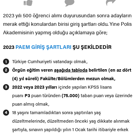
2023 yılı 500 öğrenci alımı duyurusundan sonra adayların
merak ettiği konulardan birisi giriş şartları oldu. Yine Polis
Akademisinin yapmış olduğu açıklamaya göre;
2023
PAEM GİRİŞ ŞARTLARI
ŞU ŞEKİLDEDİR
Türkiye Cumhuriyeti vatandaşı olmak,
Örgün eğitim veren
aşağıda tabloda
belirtilen (en az dört
(4) yıl süreli) Fakülte/Bölümlerden mezun olmak,
2022 veya 2023 yılları
içinde yapılan KPSS lisans
puanı
P3
puan türünden
(75.000)
taban puan veya üzerinde
puan almış olmak,
18 yaşını tamamladıktan sonra yaptırılan yaş
düzeltmelerinde, düzeltmeden önceki yaş dikkate alınmak
şartıyla, sınavın yapıldığı yılın 1 Ocak tarihi itibariyle erkek