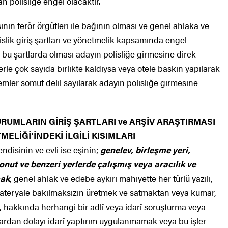
polisliğe engel olacaktır.
nin terör örgütleri ile bağının olması ve genel ahlaka ve
slik giriş şartları ve yönetmelik kapsamında engel
n bu şartlarda olması adayın polisliğe girmesine direk
erle çok sayıda birlikte kaldıysa veya otele baskın yapılarak
emler somut delil sayılarak adayın polisliğe girmesine
URUMLARIN GİRİŞ ŞARTLARI ve ARŞİV ARAŞTIRMASI
LİĞİ’İNDEKİ İLGİLİ KISIMLARI
ndisinin ve evli ise eşinin;
genelev, birleşme yeri,
onut ve benzeri yerlerde çalışmış veya aracılık ve
mak
, genel ahlak ve edebe aykırı mahiyette her türlü yazılı,
 materyale bakılmaksızın üretmek ve satmaktan veya kumar,
 hakkında herhangi bir adlî veya idarî soruşturma veya
dan dolayı idarî yaptırım uygulanmamak veya bu işler