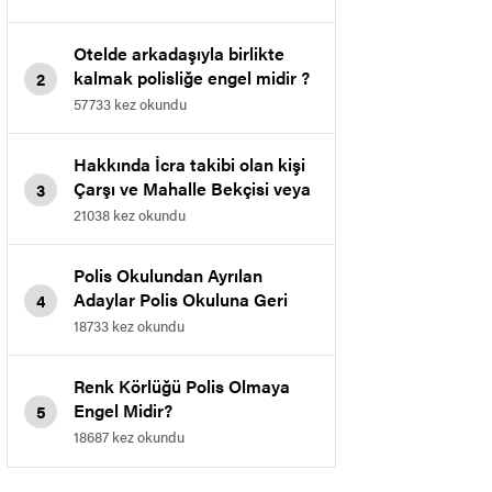
Otelde arkadaşıyla birlikte
kalmak polisliğe engel midir ?
2
57733 kez okundu
Hakkında İcra takibi olan kişi
Çarşı ve Mahalle Bekçisi veya
3
Polis olabilir mi?
21038 kez okundu
Polis Okulundan Ayrılan
Adaylar Polis Okuluna Geri
4
Dönebilir mi?
18733 kez okundu
Renk Körlüğü Polis Olmaya
Engel Midir?
5
18687 kez okundu