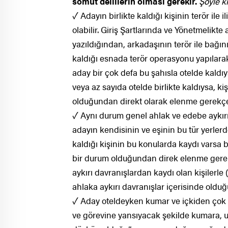
somut delillerin olması gerekir.
Şöyle ki
✓ Adayın birlikte kaldığı kişinin terör ile
olabilir. Giriş Şartlarında ve Yönetmelikte 
yazıldığından, arkadaşının terör ile bağ
kaldığı esnada terör operasyonu yapılara
aday bir çok defa bu şahısla otelde kaldıys
veya az sayıda otelde birlikte kaldıysa, k
olduğundan direkt olarak elenme gerekçe
✓ Aynı durum genel ahlak ve edebe aykırı d
adayın kendisinin ve eşinin bu tür yerlerd
kaldığı kişinin bu konularda kaydı varsa b
bir durum olduğundan direk elenme gerek
aykırı davranışlardan kaydı olan kişilerle
ahlaka aykırı davranışlar içerisinde olduğu 
✓ Aday oteldeyken kumar ve içkiden çok sa
ve görevine yansıyacak şekilde kumara, uy