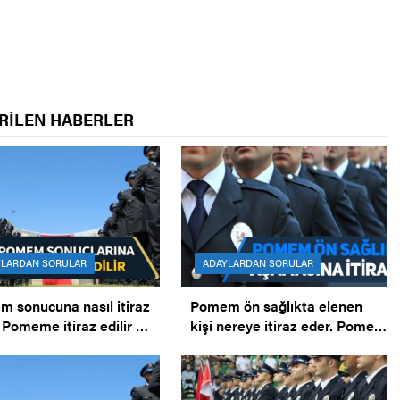
RİLEN HABERLER
YLARDAN SORULAR
ADAYLARDAN SORULAR
 sonucuna nasıl itiraz
Pomem ön sağlıkta elenen
. Pomeme itiraz edilir mi?
kişi nereye itiraz eder. Pomem
M’e itiraz. POMEM
ön sağlıktan elenme.
arına itiraz.