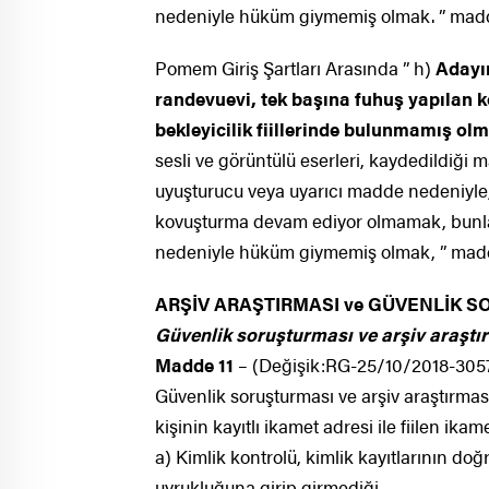
nedeniyle hüküm giymemiş olmak. ” madd
Pomem Giriş Şartları Arasında ” h)
Adayın
randevuevi, tek başına fuhuş yapılan k
bekleyicilik fiillerinde bulunmamış ol
sesli ve görüntülü eserleri, kaydedildiği
uyuşturucu veya uyarıcı madde nedeniyle,
kovuşturma devam ediyor olmamak, bunlar
nedeniyle hüküm giymemiş olmak, ” mad
ARŞİV ARAŞTIRMASI ve GÜVENLİK 
Güvenlik soruşturması ve arşiv araştı
Madde 11
– (Değişik:RG-25/10/2018-3057
Güvenlik soruşturması ve arşiv araştırmas
kişinin kayıtlı ikamet adresi ile fiilen ika
a) Kimlik kontrolü, kimlik kayıtlarının do
uyrukluğuna girip girmediği,