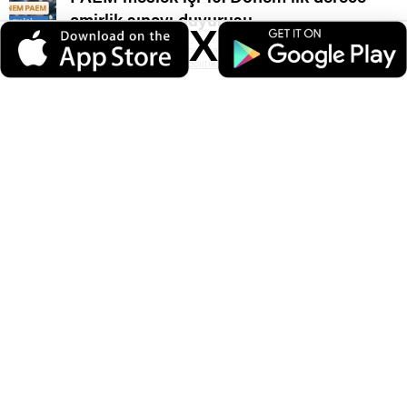
amirlik sınavı duyurusu.
X
Veri politikasındaki amaçlarla sınırlı ve mevzuata uygun şekilde çerez
konumlandırmaktayız. Detaylar için
veri politikamızı
inceleyebilirsiniz.
GİH sınıfına atanma Usul ve Esasları
yayımlandı.
Disiplin cezası
,
Meslekten çıkarma
,
Meslekten ihraç
,
İlişik kesme
,
Sağlıktan elenme
,
Pomem
,
Pmyo
,
Bekçi
,
Paem
,
Bekçi alımı
,
Polis alımı
,
Sağlıktan ilişik kesilmesi
,
Branştan çıkarılma
,
Eş ataması
,
Eş durumu
ataması
,
Memur atama
,
Memur forum
,
Memurlar forum
,
Polis forum
,
Jandarma ceza
,
Bekçiye ceza
,
Bekçi atama
,
Jandarma atama
,
Öğretmen ataması
,
Kurumlar arası geçiş
,
Polis ataması
,
polis ilişik
,
bekçi ilişik
,
polis disiplin cezası
,
rütbe terfi
,
polis mevzuat
/
Polismevzuat.com site içerikleri izin alınmadan hiç bir şekilde alıntı
yapılamaz ve başka yerde kullanılamaz, kanuna aykırı ve izinsiz olarak