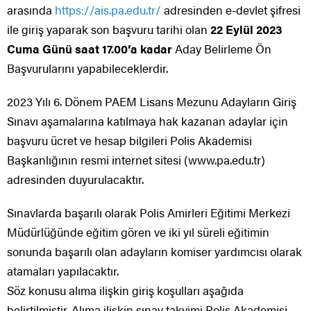
arasında
https://ais.pa.edu.tr/
adresinden e-devlet şifresi
ile giriş yaparak son başvuru tarihi olan
22 Eylül 2023
Cuma Günü saat 17.00’a kadar
Aday Belirleme Ön
Başvurularını yapabileceklerdir.
2023 Yılı 6. Dönem PAEM Lisans Mezunu Adayların Giriş
Sınavı aşamalarına katılmaya hak kazanan adaylar için
başvuru ücret ve hesap bilgileri Polis Akademisi
Başkanlığının resmi internet sitesi (www.pa.edu.tr)
adresinden duyurulacaktır.
Sınavlarda başarılı olarak Polis Amirleri Eğitimi Merkezi
Müdürlüğünde eğitim gören ve iki yıl süreli eğitimin
sonunda başarılı olan adayların komiser yardımcısı olarak
atamaları yapılacaktır.
Söz konusu alıma ilişkin giriş koşulları aşağıda
belirtilmiştir. Alıma ilişkin sınav takvimi Polis Akademisi