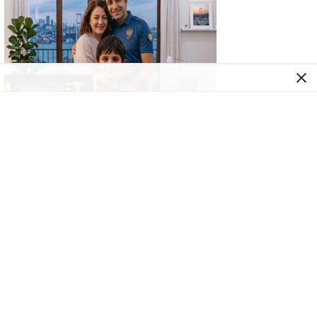
HABERLER
2026 Temmuz ayı emniyet eş mazereti
atama sonuçları açıklandı. Mazeret
Ataması.
HABERLER
PAEM meslek içi 10. Dönem ilk derece
amirlik sınavı duyurusu.