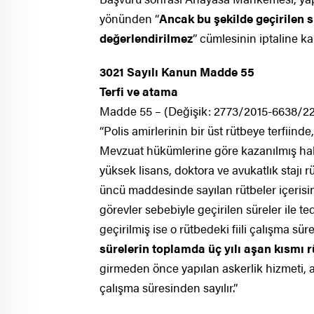
yönünden “
Ancak bu şekilde geçirilen s
değerlendirilmez
” cümlesinin iptaline ka
3021 Sayılı Kanun Madde 55
Terfi ve atama
Madde 55 – (Değişik: 2773/2015-6638/22
“Polis amirlerinin bir üst rütbeye terfiinde,
Mevzuat hükümlerine göre kazanılmış hak 
yüksek lisans, doktora ve avukatlık staj
üncü maddesinde sayılan rütbeler içerisin
görevler sebebiyle geçirilen süreler ile te
geçirilmiş ise o rütbedeki fiili çalışma sür
sürelerin toplamda üç yılı aşan kısmı r
girmeden önce yapılan askerlik hizmeti, a
çalışma süresinden sayılır.”