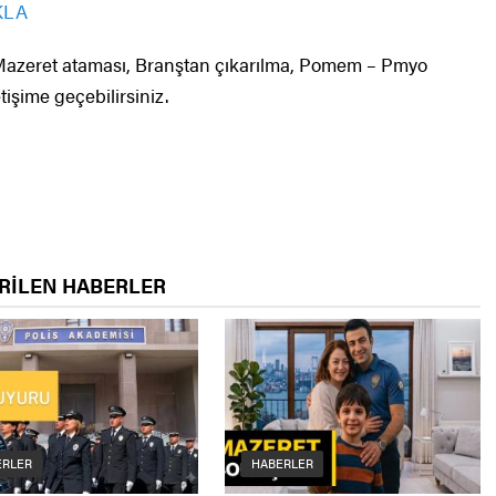
KLA
, Mazeret ataması, Branştan çıkarılma, Pomem – Pmyo
etişime geçebilirsiniz.
RİLEN HABERLER
ERLER
HABERLER