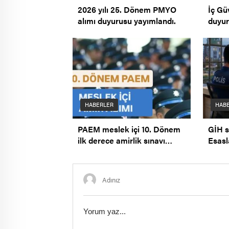
2026 yılı 25. Dönem PMYO
İç Gü
alımı duyurusu yayımlandı.
duyur
HABERLER
HAB
PAEM meslek içi 10. Dönem
GİH s
ilk derece amirlik sınavı
Esasl
duyurusu.