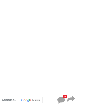
0
News
ABONE OL