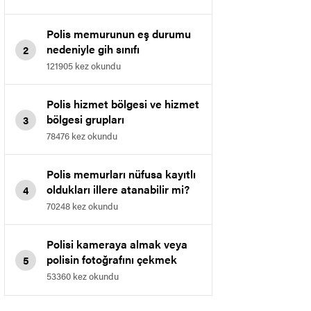
Polis memurunun eş durumu
nedeniyle gih sınıfı
2
memurluğuna geçmesi.
121905 kez okundu
Polis hizmet bölgesi ve hizmet
bölgesi grupları
3
78476 kez okundu
Polis memurları nüfusa kayıtlı
oldukları illere atanabilir mi?
4
70248 kez okundu
Polisi kameraya almak veya
polisin fotoğrafını çekmek
5
yasaklandı
53360 kez okundu