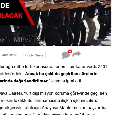
0
News
ABONE OL
üğü rütbe terfi konusunda önemli bir karar verdi. 3201
addesi’ndeki “
Ancak bu şekilde geçirilen sürelerin
lerinde değerlendirilmez.
” kısmını iptal etti.
ava Dairesi; Yurt dışı misyon koruma görevinde geçirilen
irmesinde dikkate alınmamasına ilişkin işlemin, itiraz
gerekçesiyle iptali için Anayasa Mahkemesine başvurdu.
ığı incelemede, “yurt dışı misyon koruma” ibaresi