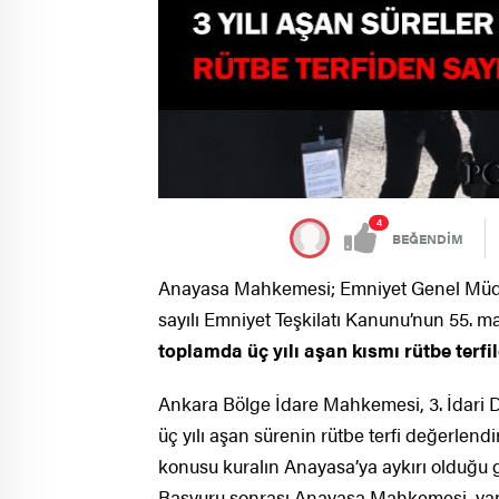
4
BEĞENDİM
Anayasa Mahkemesi; Emniyet Genel Müdürl
sayılı Emniyet Teşkilatı Kanunu’nun 55. m
toplamda üç yılı aşan kısmı rütbe terfi
Ankara Bölge İdare Mahkemesi, 3. İdari D
üç yılı aşan sürenin rütbe terfi değerlend
konusu kuralın Anayasa’ya aykırı olduğu 
Başvuru sonrası Anayasa Mahkemesi, yapt