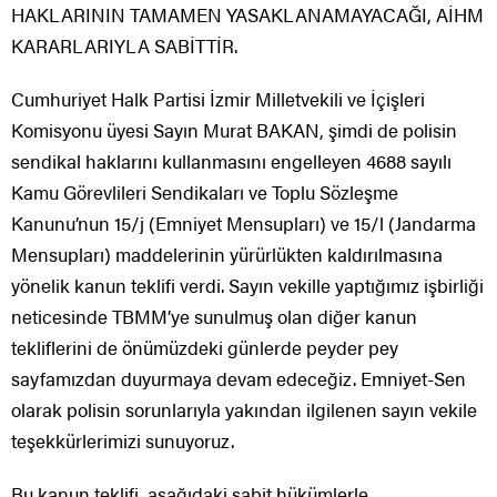
HAKLARININ TAMAMEN YASAKLANAMAYACAĞI, AİHM
KARARLARIYLA SABİTTİR.
Cumhuriyet Halk Partisi İzmir Milletvekili ve İçişleri
Komisyonu üyesi Sayın Murat BAKAN, şimdi de polisin
sendikal haklarını kullanmasını engelleyen 4688 sayılı
Kamu Görevlileri Sendikaları ve Toplu Sözleşme
Kanunu’nun 15/j (Emniyet Mensupları) ve 15/l (Jandarma
Mensupları) maddelerinin yürürlükten kaldırılmasına
yönelik kanun teklifi verdi. Sayın vekille yaptığımız işbirliği
neticesinde TBMM’ye sunulmuş olan diğer kanun
tekliflerini de önümüzdeki günlerde peyder pey
sayfamızdan duyurmaya devam edeceğiz. Emniyet-Sen
olarak polisin sorunlarıyla yakından ilgilenen sayın vekile
teşekkürlerimizi sunuyoruz.
Bu kanun teklifi, aşağıdaki sabit hükümlerle