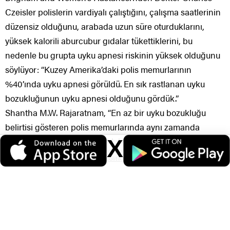
Czeisler polislerin vardiyalı çalıştığını, çalışma saatlerinin
düzensiz olduğunu, arabada uzun süre oturduklarını,
yüksek kalorili aburcubur gıdalar tükettiklerini, bu
nedenle bu grupta uyku apnesi riskinin yüksek olduğunu
söylüyor: “Kuzey Amerika’daki polis memurlarının
%40’ında uyku apnesi görüldü. En sık rastlanan uyku
bozukluğunun uyku apnesi olduğunu gördük.”
Shantha M.W. Rajaratnam, “En az bir uyku bozukluğu
belirtisi gösteren polis memurlarında aynı zamanda
depresyon, anksiyete bozuklukları, şeker hastalığı,
X
Veri politikasındaki amaçlarla sınırlı ve mevzuata uygun şekilde çerez
kardiyovasküler hastalıklar görülmesi riski daha yüksek”
konumlandırmaktayız. Detaylar için
veri politikamızı
inceleyebilirsiniz.
diyor.
Araştırmaya 5 bin polis katıldı. Araştırmaya
Massachusetts eyaletinden katılan polis memurlarının
uyku apnesi ve şişman olma riskinin diğer
meslektaşlarına oranla daha düşük olduğu gözlendi.