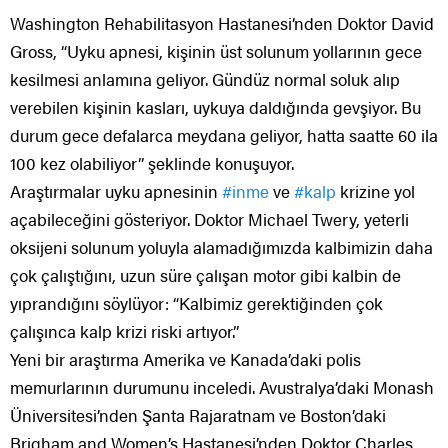
Washington Rehabilitasyon Hastanesi’nden Doktor David
Gross, “Uyku apnesi, kişinin üst solunum yollarının gece
kesilmesi anlamına geliyor. Gündüz normal soluk alıp
verebilen kişinin kasları, uykuya daldığında gevşiyor. Bu
durum gece defalarca meydana geliyor, hatta saatte 60 ila
100 kez olabiliyor” şeklinde konuşuyor.
Araştırmalar uyku apnesinin
#
inme
ve
#
kalp
krizine yol
açabileceğini gösteriyor. Doktor Michael Twery, yeterli
oksijeni solunum yoluyla alamadığımızda kalbimizin daha
çok çalıştığını, uzun süre çalışan motor gibi kalbin de
yıprandığını söylüyor: “Kalbimiz gerektiğinden çok
çalışınca kalp krizi riski artıyor.”
Yeni bir araştırma Amerika ve Kanada’daki polis
memurlarının durumunu inceledi. Avustralya’daki Monash
Üniversitesi’nden Şanta Rajaratnam ve Boston’daki
Brigham and Women’s Hastanesi’nden Doktor Charles