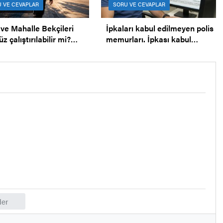
 VE CEVAPLAR
SORU VE CEVAPLAR
 ve Mahalle Bekçileri
İpkaları kabul edilmeyen polis
 çalıştırılabilir mi?
memurları. İpkası kabul
ler gündüz çalışabilir mi?
edilmeyen polis.
er