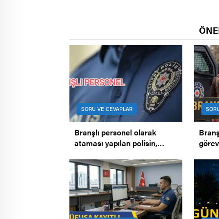
ÖNE
SORU VE CEVAPLAR
SORU
Branşlı personel olarak
Branş
ataması yapılan polisin,
görev
atandığı yerde branşta
Branş
çalıştırılmaması.