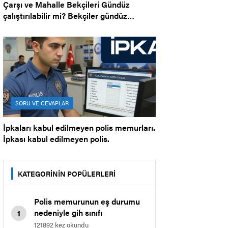
Çarşı ve Mahalle Bekçileri Gündüz
çalıştırılabilir mi? Bekçiler gündüz
çalışabilir mi?
SORU VE CEVAPLAR
İpkaları kabul edilmeyen polis memurları.
İpkası kabul edilmeyen polis.
KATEGORİNİN POPÜLERLERİ
Polis memurunun eş durumu
nedeniyle gih sınıfı
1
memurluğuna geçmesi.
121892 kez okundu