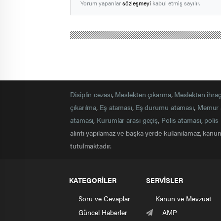
Yorum yapanlar
sözleşmeyi
kabul etmiş sayılır.
Polis Mevzuat
Haberler
Memurun Yarım Zamanlı Çalışma Hakk
Devlet Memurlarının Yarım Zamanlı Çalışma 