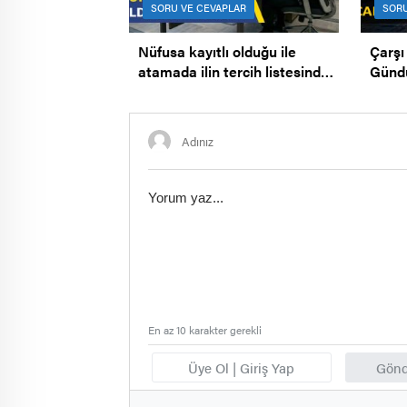
SORU VE CEVAPLAR
SORU
Nüfusa kayıtlı olduğu ile
Çarşı
atamada ilin tercih listesinden
Gündüz
çıkarılması.
Bekçi
En az 10 karakter gerekli
Üye Ol | Giriş Yap
Gönd