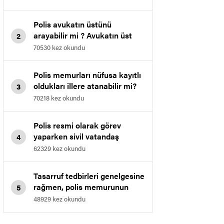
Polis avukatın üstünü
arayabilir mi ? Avukatın üst
2
araması.
70530 kez okundu
Polis memurları nüfusa kayıtlı
oldukları illere atanabilir mi?
3
70218 kez okundu
Polis resmi olarak görev
yaparken sivil vatandaş
4
polisten kimliğini göstermesini
62329 kez okundu
isterse ne yapılır.
Tasarruf tedbirleri genelgesine
rağmen, polis memurunun
5
derece kademesi 3 ün 1 ine
48929 kez okundu
düşebilir mi?