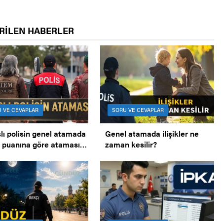
RİLEN HABERLER
 VE CEVAPLAR
SORU VE CEVAPLAR
lı polisin genel atamada
Genel atamada ilişikler ne
 puanına göre ataması.
zaman kesilir?
lı polisin ataması.