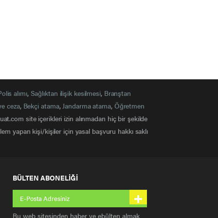
anarak yürürlüğe girdi.
HABERLER
İç Güvenlik Fakültesi alımı duyurusu.
2026 yılı İGF alımı.