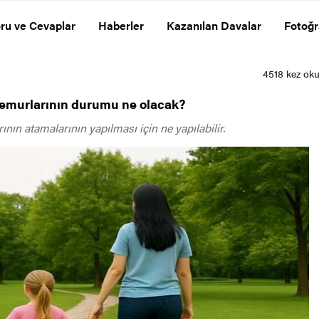
ru ve Cevaplar
Haberler
Kazanılan Davalar
Fotoğr
emurlarının durumu ne olacak?
ın atamalarının yapılması için ne yapılabilir.