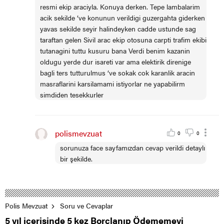
resmi ekip araciyla. Konuya derken. Tepe lambalarim
acik sekilde ‘ve konunun verildigi guzergahta giderken
yavas sekilde seyir halindeyken cadde ustunde sag
taraftan gelen Sivil arac ekip otosuna carpti trafim ekibi
tutanagini tuttu kusuru bana Verdi benim kazanin
oldugu yerde dur isareti var ama elektirik direnige
bagli ters tutturulmus ‘ve sokak cok karanlik aracin
masraflarini karsilamami istiyorlar ne yapabilirm
simdiden tesekkurler
polismevzuat
0
0
sorunuza face sayfamızdan cevap verildi detaylı
bir şekilde.
Polis Mevzuat
Soru ve Cevaplar
5 yıl içerisinde 5 kez Borçlanıp Ödememeyi