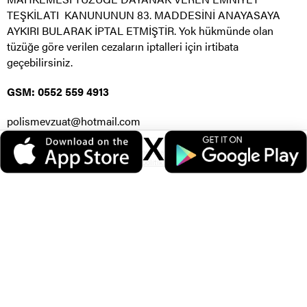
TEŞKİLATI KANUNUNUN 83. MADDESİNİ ANAYASAYA
AYKIRI BULARAK İPTAL ETMİŞTİR. Yok hükmünde olan
tüzüğe göre verilen cezaların iptalleri için irtibata
geçebilirsiniz.
GSM: 0552 559 4913
polismevzuat@hotmail.com
X
www.polismevzuat.com
Veri politikasındaki amaçlarla sınırlı ve mevzuata uygun şekilde çerez
konumlandırmaktayız. Detaylar için
veri politikamızı
inceleyebilirsiniz.
ÖNERİLEN HABERLER
Branşlı personel olarak ataması yapılan