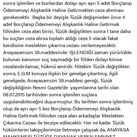
sonra işlenilen ve bunlardan dolayı ayrı ayrı 5 adet Borçlanıp
Ödememeyi Alışkanlık Haline Getirmekten ceza alınması
gerekecektir. Başka bir deyişle Tüzük değişmeden önce 4
adet Borçlanıp Ödememeyi Alışkanlık Haline Getirmek
fiilinden ceza alan birisi, Tüzük değiştikten sonra 1 tane daha
bu suçtan ceza alırsa toplam aldığı ceza 5 olacak fakat
kendisine meslekten çıkarma cezası verilemeyecektir.
Anayasamızın 38.maddesinde: İŞLENDİĞİ zaman yürürlükte
bulunan kanunun suç saymadığı bir fiilden dolayı kimse
cezalandırılamaz, hükmü amirdir. Nitekim Tüzük değiştikten
sonra, E.G.M konuya ilişkin bir genelge çıkartmış, ilgili
genelgede, Anayasamızın 38.maddesi gereği, Tüzük
değişikliğinin Resmi Gazete’de yayımlanma tarihi olan
08.07.2015 tarihinden sonra işlenilen suçlara
uygulanabileceğini duyurmuştur. Bu tarihten sonra işlenilmiş
olup da ayrı ayrı 5 kez Borçlanıp Ödememeyi Alışkanlık
Haline Getirmek fiilinden ceza alan arkadaşlar Meslekten
Çıkarma Cezası ile tecziye edilecektir. Her ne kadar Tüzük
hükümlerini takipçilerimize iletmeye çalışsak da, ANAYASA
MAHKEMESİ TÜZÜĞE DAYANAK VEREN EMNİYET