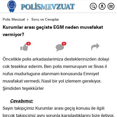
Polis Mevzuat
Soru ve Cevaplar
Kurumlar arası geçiste EGM neden muvafakat
vermiyor?
0
11
Öncelikle polis arkadaslarimiza desteklerinizden dolayi
cok tesekkur ederim. Ben polis memuruyum ve Sivas il
nufus mudurlugune atanmam konusunda Emniyet
muvafakat vermedi. Nasil bir yol izlemem gerekiyor.
Şimdiden teşekkürler
Cevabımız:
Sayın takipçimiz Kurumlar arası geçiş konusu ile ilgili
birçok takipçimiz aynı sorunla karşılaştıklarını bize iletiyor.