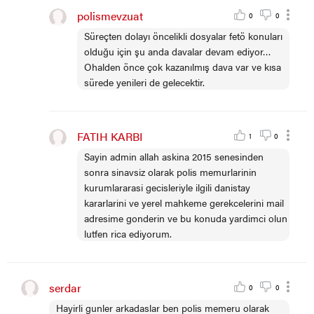
polismevzuat
0
0
Süreçten dolayı öncelikli dosyalar fetö konuları
olduğu için şu anda davalar devam ediyor…
Ohalden önce çok kazanılmış dava var ve kısa
sürede yenileri de gelecektir.
FATIH KARBI
1
0
Sayin admin allah askina 2015 senesinden
sonra sinavsiz olarak polis memurlarinin
kurumlararasi gecisleriyle ilgili danistay
kararlarini ve yerel mahkeme gerekcelerini mail
adresime gonderin ve bu konuda yardimci olun
lutfen rica ediyorum.
serdar
0
0
Hayirli gunler arkadaslar ben polis memeru olarak