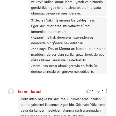
ve keyfi kullanılamaz. Kamu yatak ve hizmetin
gereklilikleri göz önüne alınarak olumlu yada
olumsuz cevap vermesi gerekir.
3)Geçiş (Nakil) İşleminin Gerçekleşmesi.
Eğer kurumlar arası muvafakat süreci
tamamlanırsa memur;
•Kazanılmış hak dereceleri üzerinden eş
derecede bir göreve nakledilebilir.
•657 sayılı Devlet Memurları Kanunu’nun 68’nci
maddesinde yer alan şartlar gözetilerek derece
yükseltilmesi suretiyle nakledilebilir.
•Memurun rızası olmak şartıyla en fazla üç
derece altındaki bir göreve nakledilebilir.
kerim dürüst
0
0
Polislikten başka bir kuruma kurumlar arası naklen
atama yöntemi ile sınavsız şekilde, Görevde Yükselme
veya da kariyer meslekleri atanma şartı aranmadan
geçiş yapan birinin kararı var mı elinizde