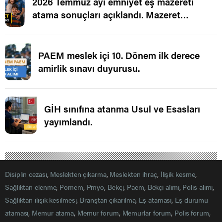
2026 Temmuz ayı emniyet eş mazereti
atama sonuçları açıklandı. Mazeret
Ataması.
PAEM meslek içi 10. Dönem ilk derece
amirlik sınavı duyurusu.
GİH sınıfına atanma Usul ve Esasları
yayımlandı.
Disiplin cezası
,
Meslekten çıkarma
,
Meslekten ihraç
,
İlişik kesme
,
Sağlıktan elenme
,
Pomem
,
Pmyo
,
Bekçi
,
Paem
,
Bekçi alımı
,
Polis alımı
,
Sağlıktan ilişik kesilmesi
,
Branştan çıkarılma
,
Eş ataması
,
Eş durumu
ataması
,
Memur atama
,
Memur forum
,
Memurlar forum
,
Polis forum
,