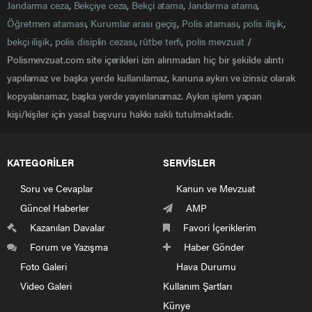
Jandarma ceza
,
Bekçiye ceza
,
Bekçi atama
,
Jandarma atama
,
Öğretmen ataması
,
Kurumlar arası geçiş
,
Polis ataması
,
polis ilişik
,
bekçi ilişik
,
polis disiplin cezası
,
rütbe terfi
,
polis mevzuat
/
Polismevzuat.com site içerikleri izin alınmadan hiç bir şekilde alıntı
yapılamaz ve başka yerde kullanılamaz, kanuna aykırı ve izinsiz olarak
kopyalanamaz, başka yerde yayınlanamaz. Aykırı işlem yapan
kişi/kişiler için yasal başvuru hakkı saklı tutulmaktadır.
KATEGORİLER
SERVİSLER
Soru ve Cevaplar
Kanun ve Mevzuat
Güncel Haberler
AMP
Kazanılan Davalar
Favori İçeriklerim
Forum ve Yazışma
Haber Gönder
Foto Galeri
Hava Durumu
Video Galeri
Kullanım Şartları
Künye