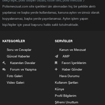
bekçi ilişik
,
polis disiplin cezası
,
rütbe terfi
,
polis mevzuat
/
Polismevzuat.com site içerikleri izin alınmadan hiç bir şekilde alıntı
yapılamaz ve başka yerde kullanılamaz, kanuna aykırı ve izinsiz olarak
kopyalanamaz, başka yerde yayınlanamaz. Aykırı işlem yapan
kişi/kişiler için yasal başvuru hakkı saklı tutulmaktadır.
KATEGORİLER
SERVİSLER
Soru ve Cevaplar
Kanun ve Mevzuat
Güncel Haberler
AMP
Kazanılan Davalar
Favori İçeriklerim
Forum ve Yazışma
Haber Gönder
Foto Galeri
Hava Durumu
Video Galeri
Kullanım Şartları
Künye
Profil Bilgilerim
Şifremi Unuttum