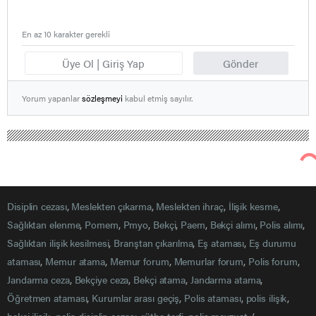
En az 10 karakter gerekli
Üye Ol | Giriş Yap
Gönder
Yorum yapanlar
sözleşmeyi
kabul etmiş sayılır.
Disiplin cezası
,
Meslekten çıkarma
,
Meslekten ihraç
,
İlişik kesme
,
Sağlıktan elenme
,
Pomem
,
Pmyo
,
Bekçi
,
Paem
,
Bekçi alımı
,
Polis alımı
,
Sağlıktan ilişik kesilmesi
,
Branştan çıkarılma
,
Eş ataması
,
Eş durumu
ataması
,
Memur atama
,
Memur forum
,
Memurlar forum
,
Polis forum
,
Jandarma ceza
,
Bekçiye ceza
,
Bekçi atama
,
Jandarma atama
,
Öğretmen ataması
,
Kurumlar arası geçiş
,
Polis ataması
,
polis ilişik
,