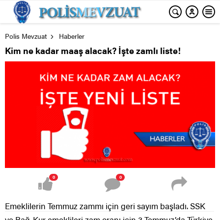
Polis Mevzuat
Haberler
Kim ne kadar maaş alacak? İşte zamlı liste!
0
0
Emeklilerin Temmuz zammı için geri sayım başladı. SSK
ve Bağ-Kur emeklileri zam oranı için 3 Temmuz’da Türkiye