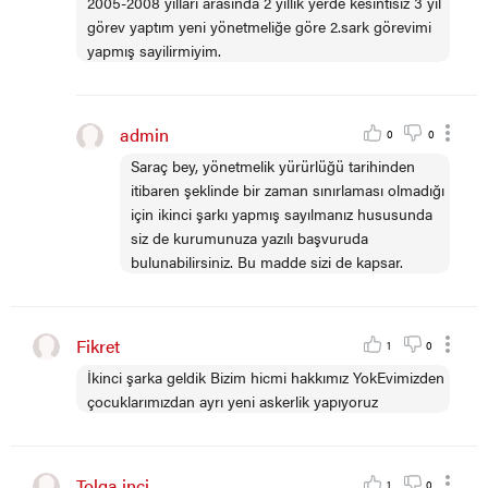
2005-2008 yılları arasında 2 yıllık yerde kesintisiz 3 yıl
görev yaptım yeni yönetmeliğe göre 2.sark görevimi
yapmış sayilirmiyim.
admin
0
0
Saraç bey, yönetmelik yürürlüğü tarihinden
itibaren şeklinde bir zaman sınırlaması olmadığı
için ikinci şarkı yapmış sayılmanız hususunda
siz de kurumunuza yazılı başvuruda
bulunabilirsiniz. Bu madde sizi de kapsar.
Fikret
1
0
İkinci şarka geldik Bizim hicmi hakkımız YokEvimizden
çocuklarımızdan ayrı yeni askerlik yapıyoruz
Tolga inci
1
0