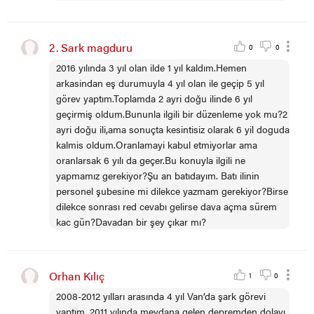
2. Sark magduru
0
0
2016 yılında 3 yıl olan ilde 1 yıl kaldım.Hemen
arkasindan eş durumuyla 4 yıl olan ile geçip 5 yıl
görev yaptım.Toplamda 2 ayri doğu ilinde 6 yıl
geçirmiş oldum.Bununla ilgili bir düzenleme yok mu?2
ayri doğu ili,ama sonuçta kesintisiz olarak 6 yil doguda
kalmis oldum.Oranlamayi kabul etmiyorlar ama
oranlarsak 6 yılı da geçer.Bu konuyla ilgili ne
yapmamız gerekiyor?Şu an batıdayım. Batı ilinin
personel şubesine mi dilekce yazmam gerekiyor?Birse
dilekce sonrası red cevabı gelirse dava açma sürem
kac gün?Davadan bir şey çıkar mı?
Orhan Kılıç
1
0
2008-2012 yılları arasında 4 yıl Van’da şark görevi
yaptım. 2011 yılında meydana gelen depremden dolayı