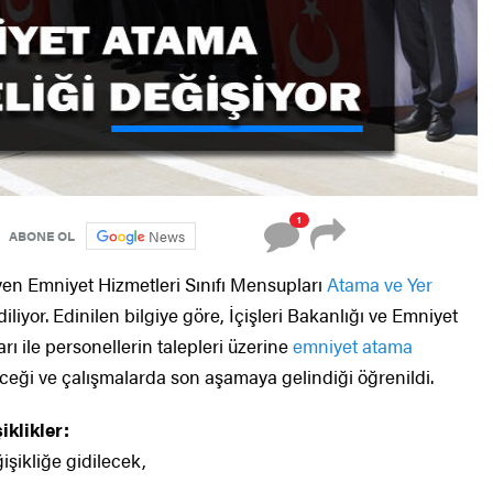
1
News
ABONE OL
en Emniyet Hizmetleri Sınıfı Mensupları
Atama ve Yer
iliyor. Edinilen bilgiye göre, İçişleri Bakanlığı ve Emniyet
ı ile personellerin talepleri üzerine
emniyet atama
eceği ve çalışmalarda son aşamaya gelindiği öğrenildi.
klikler:
ğişikliğe gidilecek,