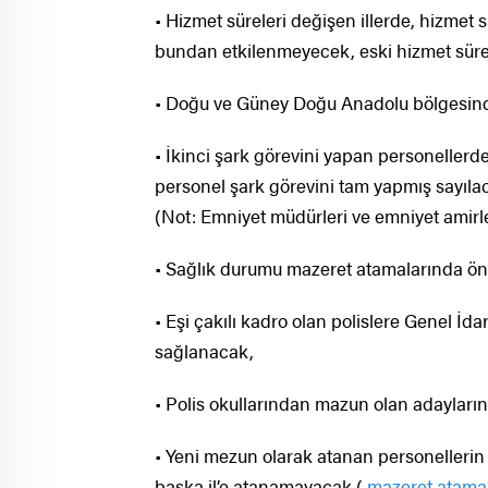
• Hizmet süreleri değişen illerde, hizmet
bundan etkilenmeyecek, eski hizmet süre
• Doğu ve Güney Doğu Anadolu bölgesindek
• İkinci şark görevini yapan personellerden
personel şark görevini tam yapmış sayıla
(Not: Emniyet müdürleri ve emniyet amirleri
• Sağlık durumu mazeret atamalarında öne
• Eşi çakılı kadro olan polislere Genel İd
sağlanacak,
• Polis okullarından mazun olan adayların 
• Yeni mezun olarak atanan personellerin 
başka il’e atanamayacak (
mazeret atamal