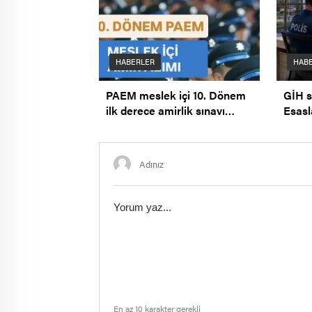
HABERLER
HAB
PAEM meslek içi 10. Dönem
GİH s
ilk derece amirlik sınavı
Esasl
duyurusu.
En az 10 karakter gerekli