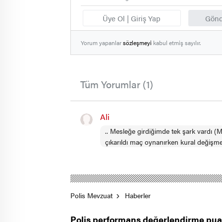
Üye Ol | Giriş Yap
Gönd
Yorum yapanlar
sözleşmeyi
kabul etmiş sayılır.
Tüm Yorumlar (1)
Ali
.. Mesleğe girdiğimde tek şark vardı (M
çıkarıldı maç oynanırken kural değişme
Polis Mevzuat
Haberler
Polis performans değerlendirme puan