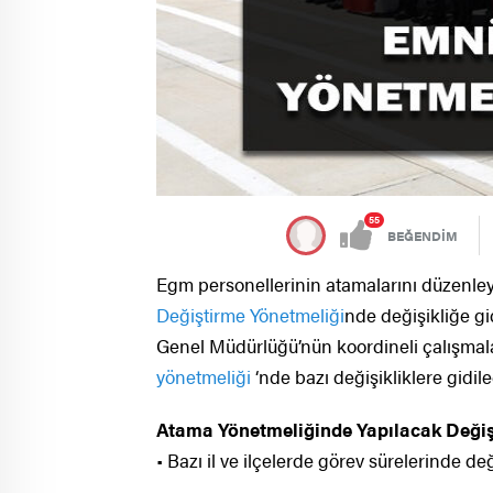
55
BEĞENDİM
Egm personellerinin atamalarını düzenley
Değiştirme Yönetmeliği
nde değişikliğe gid
Genel Müdürlüğü’nün koordineli çalışmalar
yönetmeliği
‘nde bazı değişikliklere gidil
Atama Yönetmeliğinde Yapılacak Değişi
• Bazı il ve ilçelerde görev sürelerinde de