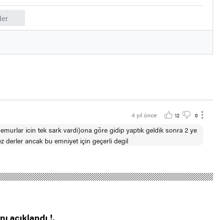
er
4 yıl önce
12
0
emurlar icin tek sark vardi)ona göre gidip yaptık geldik sonra 2 ye
z derler ancak bu emniyet için geçerli degil
ı açıklandı !.