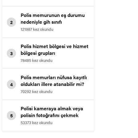
Polis memurunun eş durumu
nedeniyle gih sınıfı
2
memurluğuna geçmesi.
121987 kez okundu
Polis hizmet bölgesi ve hizmet
bölgesi grupları
3
78485 kez okundu
Polis memurları nüfusa kayıtlı
oldukları illere atanabilir mi?
4
70292 kez okundu
Polisi kameraya almak veya
polisin fotoğrafını çekmek
5
yasaklandı
53373 kez okundu