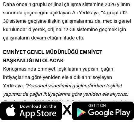
Daha önce 4 gruplu orijinal çalışma sistemine 2026 yılının
sonunda geçeceğini açıklayan Ali Yerlikaya, “4 gruplu 12-
36 sisteme geçişine ilişkin çalışmalarımız da, meclis genel
kurulunda” diyerek, orijinal 12-36 sistemine geçmek için
çalışmaların devam ettiğini ifade etti.
EMNİYET GENEL MÜDÜRLÜĞÜ EMNİYET
BAŞKANLIĞI MI OLACAK
Konuşmasında Emniyet Teşkilatının yapısını çağın
ihtiyaçlarına göre yeniden ele aldıklarını söyleyen
Yerlikaya,
“Personel yönetimini güçlendirirken teşkilat
yapımızı da çağın ihtiyaçlarına göre yeniden ele alıyoruz.
Emniyet Genel Müdürlüğü’müzün kurumsal kapasitesini
X
artırmak ve günümüz ihtiyaçlarına cevap verecek bir
Veri politikasındaki amaçlarla sınırlı ve mevzuata uygun şekilde çerez
konumlandırmaktayız. Detaylar için
veri politikamızı
inceleyebilirsiniz.
yapıya dönüştürmek için
Emniyet Başkanlığı
olarak
teşkilatlanma
çalışmalarımız başlamıştı biliyorsunuz,