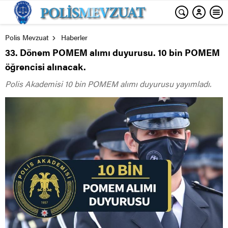
Polis Mevzuat
Haberler
33. Dönem POMEM alımı duyurusu. 10 bin POMEM
öğrencisi alınacak.
Polis Akademisi 10 bin POMEM alımı duyurusu yayımladı.