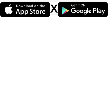
X
Veri politikasındaki amaçlarla sınırlı ve mevzuata uygun şekilde çerez
konumlandırmaktayız. Detaylar için
veri politikamızı
inceleyebilirsiniz.
ÖNERİLEN HABERLER
2026 yılı 25. Dönem PMYO alımı
duyurusu yayımlandı.
İç Güvenlik Fakültesi alımı duyurusu.
2026 yılı İGF alımı.
2026 Temmuz ayı emniyet eş mazereti
atama sonuçları açıklandı. Mazeret