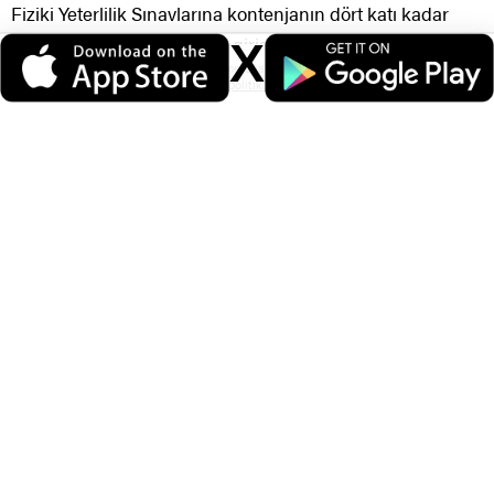
Fiziki Yeterlilik Sınavlarına kontenjanın dört katı kadar
aday çağrılacak olup sınav giriş belgeleri için ayrıca
X
Veri politikasındaki amaçlarla sınırlı ve mevzuata uygun şekilde çerez
duyuru yapılacaktır.
konumlandırmaktayız. Detaylar için
veri politikamızı
inceleyebilirsiniz.
Yazılı Sınav Sonuçları için
TIKLAYINIZ.
Not :
Polis Akademisi Başkanlığı resmi internet
adresinde
(www.pa.edu.tr)
yayınlanan takvimde yazılı
sınav sonuçlarına itirazlar açıklandıktan itibaren iki gün
içerisinde Anadolu Üniversitesine yapacaklardır. Süresi
içinde yapılmayan itirazlar değerlendirmeye
alınmayacaktır.”
Not:
PAEM’den elenme, ESS’den elenme, Disiplin cezası,
Atama, Rütbe Terfi, GİH’e geçiş, Pomem-Pmyo vb.
konularında sorun yaşayanlar sorunların çözümü ve
detaylı bilgi için iletişime geçebilirsiniz.