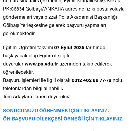
numarasına faks çekmeleri, Eymir Mahallesi 49. Sokak
PK:06834 Gölbaşı/ANKARA adresine fiziki posta yoluyla
göndermeleri veya bizzat Polis Akademisi Başkanlığı
Gölbaşı Yerleşkesine gelerek başvuru yapmaları
gerekmektedir.
Eğitim-Öğretim takvimi
07 Eylül 2025
tarihinde
başlayacak olup Eğitim ile ilgili
duyurular
www.pa.edu.tr
üzerinden takip edilerek
öğrenilecektir.
Başvuru işlemleri ile ilgili olarak
0312 462 88 77-78
nolu
telefonlardan bilgi alınabilir.
Tüm Adaylara ilanen duyurulur.”
SONUCUNUZU ÖĞRENMEK İÇİN TIKLAYINIZ.
ÖN BAŞVURU DİLEKÇESİ ÖRNEĞİ İÇİN TIKLAYINIZ.