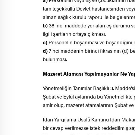
a)
Personelin veya eş ve çocuklarının ha
tam teşekküllü Devlet hastanesinden veya 
alınan sağlık kurulu raporu ile belgelenme
b)
38 inci maddede yer alan eş durumu ve
ilgili şartların ortaya çıkması.
c)
Personelin boşanması ve boşandığını m
d)
7 nci maddenin birinci fıkrasının (d) b
bulunması.
Mazeret Ataması Yapılmayanlar Ne Ya
Yönetmeliğin Tanımlar Başlıklı 3. Madde
Şubat ve Eylül aylarında bu Yönetmelikte
amir olup, mazeret atamalarının Şubat ve E
İdari Yargılama Usulü Kanunu İdari Makam
bir cevap verilmezse istek reddedilmiş s