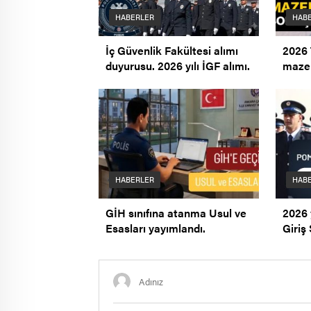
HABERLER
HAB
İç Güvenlik Fakültesi alımı
2026 
duyurusu. 2026 yılı İGF alımı.
mazer
açıkl
HABERLER
HAB
GİH sınıfına atanma Usul ve
2026
Esasları yayımlandı.
Giriş 
açıkl