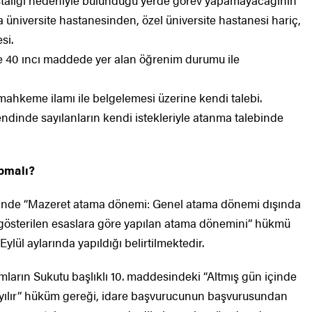
stalığı nedeniyle bulunduğu yerde görev yapamayacağının
üniversite hastanesinden, özel üniversite hastanesi hariç,
si.
 40 ıncı maddede yer alan öğrenim durumu ile
ahkeme ilamı ile belgelemesi üzerine kendi talebi.
endinde sayılanların kendi istekleriyle atanma talebinde
pmalı?
’sinde “Mazeret atama dönemi: Genel atama dönemi dışında
 gösterilen esaslara göre yapılan atama dönemini” hükmü
ylül aylarında yapıldığı belirtilmektedir.
ların Sukutu başlıklı 10. maddesindeki “Altmış gün içinde
ayılır” hüküm gereği, idare başvurucunun başvurusundan