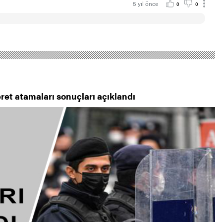
5 yıl önce
0
0
et atamaları sonuçları açıklandı