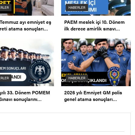
ERLER
HABERLER
Temmuz ayı emniyet eş
PAEM meslek içi 10. Dönem
eti atama sonuçları
ilk derece amirlik sınavı
andı. Mazeret Ataması.
duyurusu.
ERLER
HABERLER
 yılı 33. Dönem POMEM
2026 yılı Emniyet GM polis
Sınavı sonuçlarını
genel atama sonuçları
andı.
açıklandı .