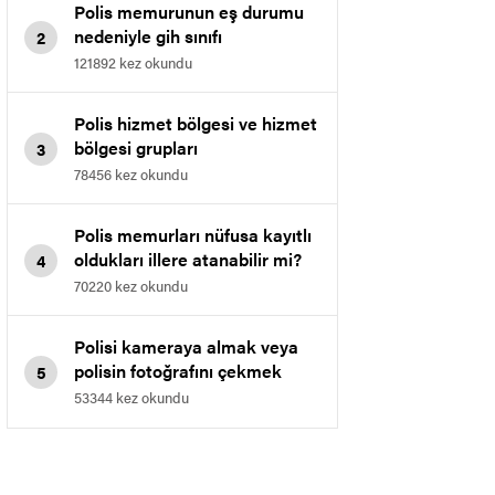
Polis memurunun eş durumu
nedeniyle gih sınıfı
2
memurluğuna geçmesi.
121892 kez okundu
Polis hizmet bölgesi ve hizmet
bölgesi grupları
3
78456 kez okundu
Polis memurları nüfusa kayıtlı
oldukları illere atanabilir mi?
4
70220 kez okundu
Polisi kameraya almak veya
polisin fotoğrafını çekmek
5
yasaklandı
53344 kez okundu