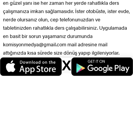
en güzel yanı ise her zaman her yerde rahatlıkla ders
çalışmanıza imkan sağlamasıdır. İster otobüste, ister evde,
nerde olursanız olun, cep telefonunuzdan ve
tabletinizden rahatlıkla ders çalışabilirsiniz. Uygulamada
en basit bir sorun yaşamanız durumunda
komisyonmedya@gmail.com mail adresine mail
attığınızda kısa sürede size dönüş yapıp ilgileniyorlar.
X
Uygulamanın, pratik kullanım imkanı sunmasından, her
Veri politikasındaki amaçlarla sınırlı ve mevzuata uygun şekilde çerez
konumlandırmaktayız. Detaylar için
veri politikamızı
inceleyebilirsiniz.
zaman her yerde çalışabilme imkanı sunmasından,
sürekli güncelleniyor olmasından dolayı faydalı olacağını
düşünüyoruz. Bu uygulamayı ek bilgi ve çalışmalarınıza
destek amaçlı kullanabilirsiniz.
Uygulamayı almak isteyenler ister app-store’den ios
versiyonunu, isterlerse google play’den android
versiyonunu satın alabilirler.