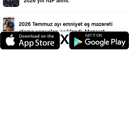
2026 yılı İGF alımı.
2026 Temmuz ayı emniyet eş mazereti
atama sonuçları açıklandı. Mazeret
X
Ataması.
Veri politikasındaki amaçlarla sınırlı ve mevzuata uygun şekilde çerez
konumlandırmaktayız. Detaylar için
veri politikamızı
inceleyebilirsiniz.
PAEM meslek içi 10. Dönem ilk derece
amirlik sınavı duyurusu.
Tüm Yorumlar (1)
Kemal ordu
0
0
Ordu’dan Şırnak a gidecek varmı