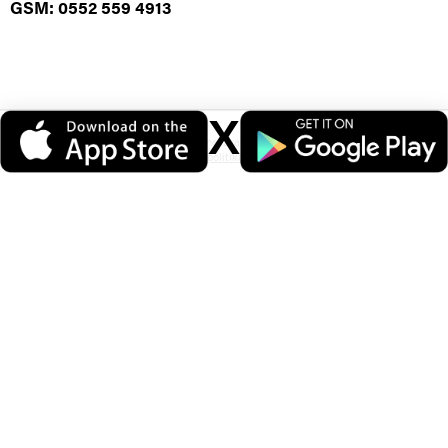
GSM: 0552 559 4913
X
Veri politikasındaki amaçlarla sınırlı ve mevzuata uygun şekilde çerez
konumlandırmaktayız. Detaylar için
veri politikamızı
inceleyebilirsiniz.