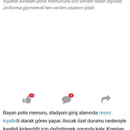
Kıyafeti kirlenen polis memuruna İzin verilen haller dışında
üniforma giymemek'ten verilen cezanın iptali.
3
0
Bayan polis memuru, stadyum giriş alanında
resmi
kıyafet
li olarak görev yapar. Ancak özel durumu nedeniyle
kıyafeti kirlendiği için değiştirmek zorunda kalır. Komiser,