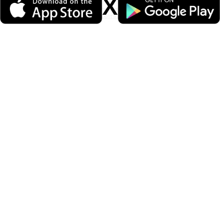
X
Veri politikasındaki amaçlarla sınırlı ve mevzuata uygun şekilde çerez
konumlandırmaktayız. Detaylar için
veri politikamızı
inceleyebilirsiniz.