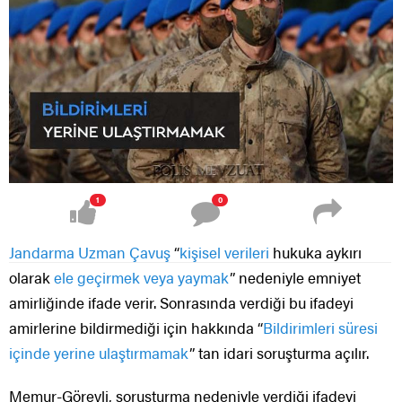
1
0
Jandarma Uzman Çavuş
“
kişisel verileri
hukuka aykırı
olarak
ele geçirmek veya yaymak
” nedeniyle emniyet
amirliğinde ifade verir. Sonrasında verdiği bu ifadeyi
amirlerine bildirmediği için hakkında “
Bildirimleri süresi
içinde yerine ulaştırmamak
” tan idari soruşturma açılır.
Memur-Görevli, soruşturma nedeniyle verdiği ifadeyi