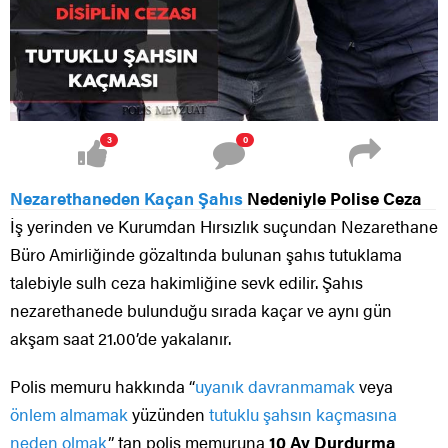
3
0
Nezarethaneden Kaçan Şahıs
Nedeniyle Polise Ceza
İş yerinden ve Kurumdan Hırsızlık suçundan Nezarethane
Büro Amirliğinde gözaltında bulunan şahıs tutuklama
talebiyle sulh ceza hakimliğine sevk edilir. Şahıs
nezarethanede bulunduğu sırada kaçar ve aynı gün
akşam saat 21.00’de yakalanır.
Polis memuru hakkında “
uyanık davranmamak
veya
önlem almamak
yüzünden
tutuklu şahsın kaçmasına
neden olmak
” tan polis memuruna
10 Ay Durdurma