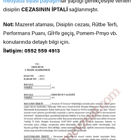
medyada
siyasi paylaşım
lar yaptığı gerekçesiyle verilen
disiplin
CEZASININ İPTALİ
sağlanmıştır.
Not:
Mazeret ataması, Disiplin cezası, Rütbe Terfi,
Performans Puanı, GİH’e geçiş, Pomem-Pmyo vb.
konularında detaylı bilgi için.
İletişim: 0552 559 4913