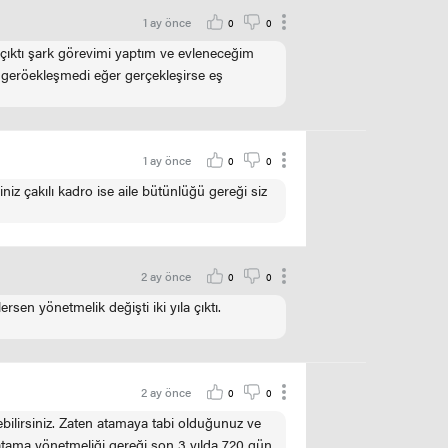
1 ay önce
0
0
çıktı şark görevimi yaptım ve evleneceğim
a geröekleşmedi eğer gerçekleşirse eş
1 ay önce
0
0
iz çakılı kadro ise aile bütünlüğü gereği siz
2 ay önce
0
0
en yönetmelik değişti iki yıla çıktı.
2 ay önce
0
0
ebilirsiniz. Zaten atamaya tabi olduğunuz ve
 atama yönetmeliği gereği son 3 yılda 720 gün