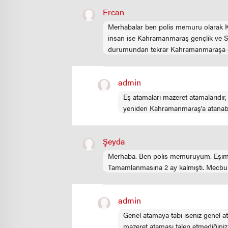
Ercan
Merhabalar ben polis memuru olarak Ka
insan ise Kahramanmaraş gençlik ve Spo
durumundan tekrar Kahramanmaraşa ge
admin
Eş atamaları mazeret atamalarıdır,
yeniden Kahramanmaraş’a atanabili
Şeyda
Merhaba. Ben polis memuruyum. Eşimde b
Tamamlanmasına 2 ay kalmıştı. Mecburen
admin
Genel atamaya tabi iseniz genel a
mazeret ataması talep etmediğiniz