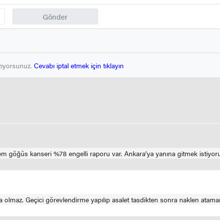
Gönder
zıyorsunuz.
Cevabı iptal etmek için tıklayın
öğüs kanseri %78 engelli raporu var. Ankara’ya yanına gitmek istiyorum
maz. Geçici görevlendirme yapılıp asalet tasdikten sonra naklen atamanız