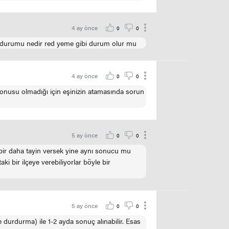
4 ay önce
0
0
a durumu nedir red yeme gibi durum olur mu
4 ay önce
0
0
konusu olmadığı için eşinizin atamasında sorun
5 ay önce
0
0
 bir daha tayin versek yine aynı sonucu mu
 bir ilçeye verebiliyorlar böyle bir
5 ay önce
0
0
durdurma) ile 1-2 ayda sonuç alınabilir. Esas