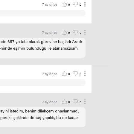
7 ay önce
0
0
7 ay önce
0
0
ilinde 657 ya tabi olarak görevine başladı Aralık
öneminde eşimin bulunduğu ile atanamazsam
7 ay önce
0
0
7 ay önce
0
0
 tayini istedim, benim dilekçem onaylanmadı,
erekli şeklinde dönüş yapıldı, bu ne kadar