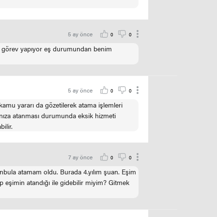
5 ay önce
0
0
arak görev yapıyor eş durumundan benim
5 ay önce
0
0
amu yararı da gözetilerek atama işlemleri
anınıza atanması durumunda eksik hizmeti
ilir.
7 ay önce
0
0
stanbula atamam oldu. Burada 4.yılım şuan. Eşim
eşimin atandığı ile gidebilir miyim? Gitmek