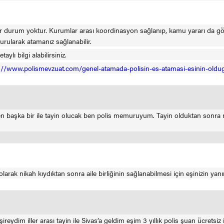
 durum yoktur. Kurumlar arası koordinasyon sağlanıp, kamu yararı da göze
urularak atamanız sağlanabilir.
ylı bilgi alabilirsiniz.
://www.polismevzuat.com/genel-atamada-polisin-es-atamasi-esinin-oldug
n başka bir ile tayin olucak ben polis memuruyum. Tayin olduktan sonra n
rak nikah kıydıktan sonra aile birliğinin sağlanabilmesi için eşinizin yanın
reydim iller arası tayin ile Sivas’a geldim eşim 3 yıllık polis şuan ücretsiz