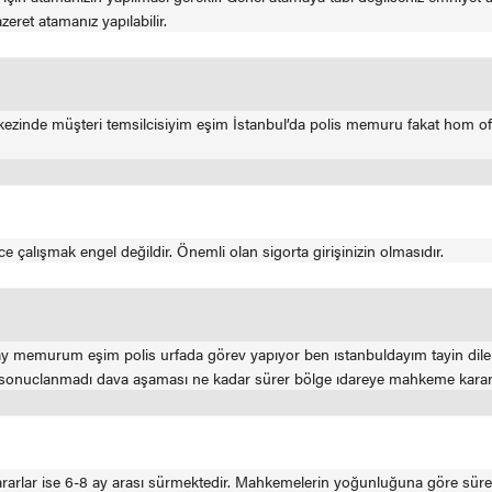
ret atamanız yapılabilir.
zinde müşteri temsilcisiyim eşim İstanbul’da polis memuru fakat hom off
çalışmak engel değildir. Önemli olan sigorta girişinizin olmasıdır.
 memurum eşim polis urfada görev yapıyor ben ıstanbuldayım tayin dilek
sonuclanmadı dava aşaması ne kadar sürer bölge ıdareye mahkeme karar
ararlar ise 6-8 ay arası sürmektedir. Mahkemelerin yoğunluğuna göre süreler