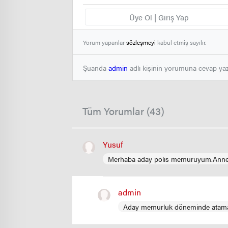
Üye Ol | Giriş Yap
Yorum yapanlar
sözleşmeyi
kabul etmiş sayılır.
Şuanda
admin
adlı kişinin yorumuna cevap ya
Tüm Yorumlar (43)
Yusuf
Merhaba aday polis memuruyum.Annem g
admin
Aday memurluk döneminde atama ol