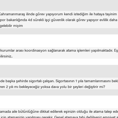
hramanmaraş ilinde görev yapıyorum kendi istediğim ile hataya tayinim 
r bakanlığında 4d sürekli işçi güvenlik olarak görev yapıyor evlilik dah
lebilir miyim
 kurumlar arası koordinasyon sağlanarak atama işlemleri yapılmaktadır. Eşin
rsiniz..
aşka şehirde sigortalı çalışan. Sigortasının 1 yıla tamamlanmasını beklers
 2 yılı mı bekleyeceğiz yoksa dava yolu bir şeyleri değiştirir mi?
tamada aile bütünlüğüne dikkat edilerek eşinizin olduğu ile atama talep ed
 için atamanizin yapılması gerekir. Genel atamaya tabi değilseniz emniyet