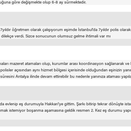
uğuna göre değişmekte olup 6-8 ay sürmektedir.
 7yıldır öğretmen olarak çalışıyorum eşimde İstanbul’da 7yıldır polis ol
 dilekçe verdi. Sizce sonucunun olumsuz gelme ihtimali var mı
ları mazeret atamaları olup, kurumlar arası koordinasyon sağlanarak ve k
a polisler açısından aynı hizmet bölgesi içerisinde olduğundan eşinizin y
süresini Antalya ilinde devam ettirebilir bu nedenle yanınıza ataması yapılab
da evlenip eş durumuyla Hakkari’ye gittim. Şarkı bitirip tekrar dönüşte i
aşamak istemiyor boşanma aşamasına geldik resmen 2. Kez eş durumu yapıp 