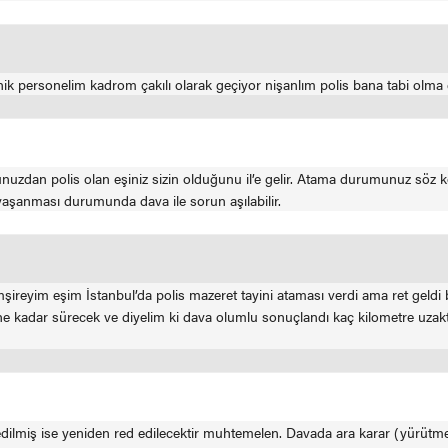
ik personelim kadrom çakılı olarak geçiyor nişanlım polis bana tabi olm
unuzdan polis olan eşiniz sizin olduğunu il’e gelir. Atama durumunuz söz 
yaşanması durumunda dava ile sorun aşılabilir.
ireyim eşim İstanbul’da polis mazeret tayini ataması verdi ama ret geldi
 kadar sürecek ve diyelim ki dava olumlu sonuçlandı kaç kilometre uzaktaki
dilmiş ise yeniden red edilecektir muhtemelen. Davada ara karar (yürütme 