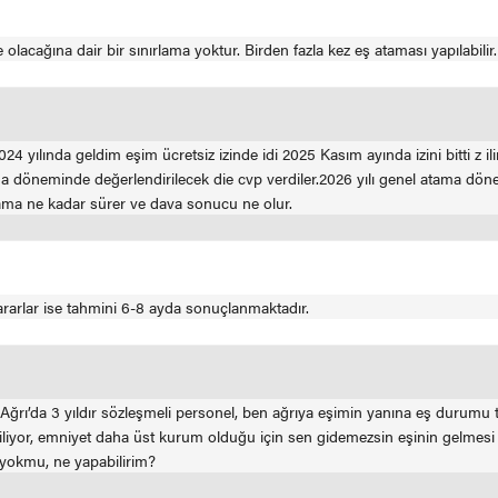
 olacağına dair bir sınırlama yoktur. Birden fazla kez eş ataması yapılabilir.
 2024 yılında geldim eşim ücretsiz izinde idi 2025 Kasım ayında izini bitti z 
a döneminde değerlendirilecek die cvp verdiler.2026 yılı genel atama d
ma ne kadar sürer ve dava sonucu ne olur.
ararlar ise tahmini 6-8 ayda sonuçlanmaktadır.
m Ağrı’da 3 yıldır sözleşmeli personel, ben ağrıya eşimin yanına eş durumu
liyor, emniyet daha üst kurum olduğu için sen gidemezsin eşinin gelmesi g
yokmu, ne yapabilirim?