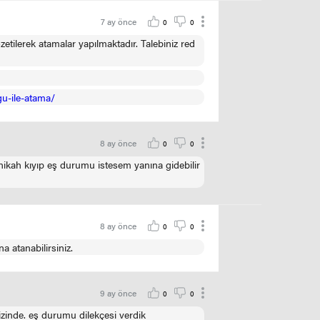
7 ay önce
0
0
tilerek atamalar yapılmaktadır. Talebiniz red
u-ile-atama/
8 ay önce
0
0
ikah kıyıp eş durumu istesem yanına gidebilir
8 ay önce
0
0
a atanabilirsiniz.
9 ay önce
0
0
 izinde. eş durumu dilekçesi verdik