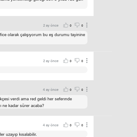
2 ay önce
0
0
ice olarak çalışıyorum bu eş durumu tayinine
2 ay önce
0
0
4 ay önce
0
0
çesi verdi ama red geldi her seferınde
ı ne kadar sürer acaba?
4 ay önce
0
0
 uzayıp kısalabilir.