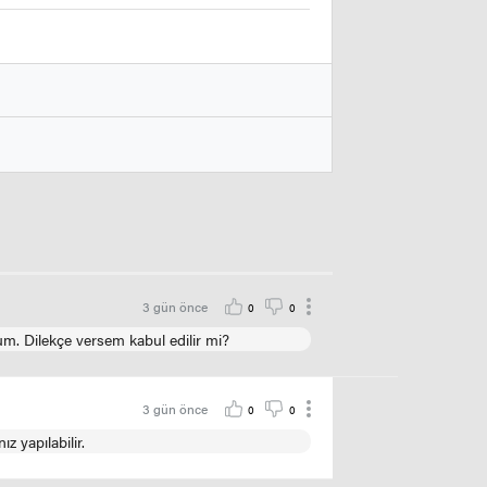
3 gün önce
0
0
. Dilekçe versem kabul edilir mi?
3 gün önce
0
0
 yapılabilir.