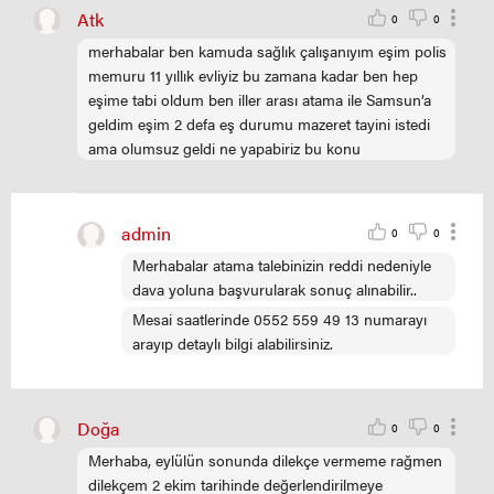
Atk
0
0
merhabalar ben kamuda sağlık çalışanıyım eşim polis
memuru 11 yıllık evliyiz bu zamana kadar ben hep
eşime tabi oldum ben iller arası atama ile Samsun’a
geldim eşim 2 defa eş durumu mazeret tayini istedi
ama olumsuz geldi ne yapabiriz bu konu
admin
0
0
Merhabalar atama talebinizin reddi nedeniyle
dava yoluna başvurularak sonuç alınabilir..
Mesai saatlerinde 0552 559 49 13 numarayı
arayıp detaylı bilgi alabilirsiniz.
Doğa
0
0
Merhaba, eylülün sonunda dilekçe vermeme rağmen
dilekçem 2 ekim tarihinde değerlendirilmeye