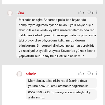
Süm
0
0
Merhabalar eşim Ankarada polis ben kayseride
hemşireyim ağustos ayında nikah kıydık Kayseri için
tayin dilekçesi verdik eylülde mazeret atamasında red
geldi ben kadroluyum. Bir kereliğe mahsus polis eşine
tabî oluyor diye biliyordum kalktı mı bu durum
bilmiyorum. Bir sonraki dilekçeyi ne zaman verebiliriz
ve nasıl yol izleyebiliriz ayrıca Kayseride yüksek lisans
yapıyorum bunun tayine bir etkisi olabilir mi ?
admin
0
0
Merhabalar, talebinizin reddi üzerine dava
yoluna başvurularak atamanız sağlanabilir.
0552 559 4913 numarayı arayıp detaylı bilgi
alabilirsiniz..