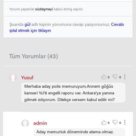
Yorum yapanlar
sözleşmeyi
kabul etmiş sayılır.
Şuanda
gül
adlı kişinin yorumuna cevap yazıyorsunuz.
Cevabı
iptal etmek için tıklayın
Tüm Yorumlar (43)
Yusuf
0
0
Merhaba aday polis memuruyum.Annem göğüs
kanseri %78 engelli raporu var. Ankara’ya yanına
gitmek istiyorum. Dilekçe versem kabul edilir mi?
admin
0
0
Aday memurluk döneminde atama olmaz.