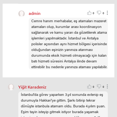
admin
0
0
Cemre hanım merhabalar, eş atamaları mazeret
atamaları olup, kurumlar arası koordinasyon
sağlanarak ve kamu yararı da gözetilerek atama
işlemleri yapılmaktadır. İstanbul ve Antalya
polisler açısından aynı hizmet bölgesi içerisinde
olduğundan eşinizin yanınıza atanması
durumunda eksik hizmeti olmayacağı için kalan
batı hizmeti süresini Antalya ilinde devam
ettirebilir bu nedenle yanınıza ataması yapılabilir.
Yiğit Karadeniz
0
0
İstanbul’da görev yaparken 3.yıl sonunda evlenip eş
durumuyla Hakkari’ye gittim. Şarkı bitirip tekrar
dönüşte istanbula atamam oldu. Burada 4.yılım şuan.
Eşim tayin isteyip gitmek istiyor burada yaşamak