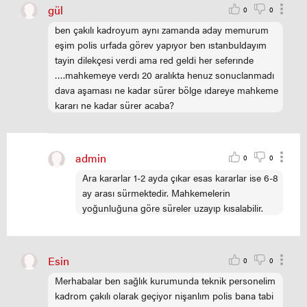
gül
0
0
ben çakılı kadroyum aynı zamanda aday memurum
eşim polis urfada görev yapıyor ben ıstanbuldayım
tayin dilekçesi verdi ama red geldi her seferınde
….mahkemeye verdı 20 aralıkta henuz sonuclanmadı
dava aşaması ne kadar sürer bölge ıdareye mahkeme
kararı ne kadar sürer acaba?
admin
0
0
Ara kararlar 1-2 ayda çıkar esas kararlar ise 6-8
ay arası sürmektedir. Mahkemelerin
yoğunluğuna göre süreler uzayıp kısalabilir.
Esin
0
0
Merhabalar ben sağlık kurumunda teknik personelim
kadrom çakılı olarak geçiyor nişanlım polis bana tabi