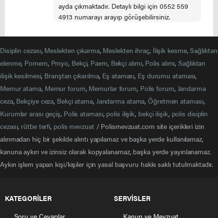
ayda çıkmaktadır. Detaylı bilgi için 0552 559
4913 numarayı arayıp görüşebilirsiniz.
Disiplin cezası
,
Meslekten çıkarma
,
Meslekten ihraç
,
İlişik kesme
,
Sağlıktan
elenme
,
Pomem
,
Pmyo
,
Bekçi
,
Paem
,
Bekçi alımı
,
Polis alımı
,
Sağlıktan
ilişik kesilmesi
,
Branştan çıkarılma
,
Eş ataması
,
Eş durumu ataması
,
Memur atama
,
Memur forum
,
Memurlar forum
,
Polis forum
,
Jandarma
ceza
,
Bekçiye ceza
,
Bekçi atama
,
Jandarma atama
,
Öğretmen ataması
,
Kurumlar arası geçiş
,
Polis ataması
,
polis ilişik
,
bekçi ilişik
,
polis disiplin
cezası
,
rütbe terfi
,
polis mevzuat
/ Polismevzuat.com site içerikleri izin
alınmadan hiç bir şekilde alıntı yapılamaz ve başka yerde kullanılamaz,
kanuna aykırı ve izinsiz olarak kopyalanamaz, başka yerde yayınlanamaz.
Aykırı işlem yapan kişi/kişiler için yasal başvuru hakkı saklı tutulmaktadır.
KATEGORİLER
SERVİSLER
Soru ve Cevaplar
Kanun ve Mevzuat