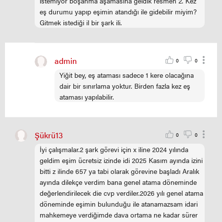
istemiyor boşanma aşamasına geldik resmen 2. Kez
eş durumu yapıp eşimin atandığı ile gidebilir miyim?
Gitmek istediği il bir şark ili.
admin
0
0
Yiğit bey, eş ataması sadece 1 kere olacağına
dair bir sınırlama yoktur. Birden fazla kez eş
ataması yapılabilir.
Şükrü13
0
0
İyi çalışmalar.2 şark görevi için x iline 2024 yılında
geldim eşim ücretsiz izinde idi 2025 Kasım ayında izini
bitti z ilinde 657 ya tabi olarak görevine başladı Aralık
ayında dilekçe verdim bana genel atama döneminde
değerlendirilecek die cvp verdiler.2026 yılı genel atama
döneminde eşimin bulunduğu ile atanamazsam idari
mahkemeye verdiğimde dava ortama ne kadar sürer