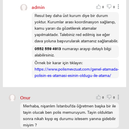
admin
0
0
Resul bey daha üst kurum diye bir durum
yoktur. Kurumlar arası koordinasyon sağlanıp,
kamu yararı da gözetilerek atamalar
yapılmaktadır. Talebiniz red edilmiş ise eğer
dava yoluna başvurularak atamanız sağlanabilir.
0552 559 4913
numarayı arayıp detaylı bilgi
alabilirsiniz.
Örnek bir karar için tıklayın:
https://www.polismevzuat.com/genel-atamada-
polisin-es-atamasi-esinin-oldugu-ile-atama/
Onur
0
0
Merhaba, nişanlım İstanbul’da öğretmen başka bir ile
tayin olucak ben polis memuruyum. Tayin olduktan
sonra nikah kıyıp eş durumu istesem yanına gidebilir
miyim ?