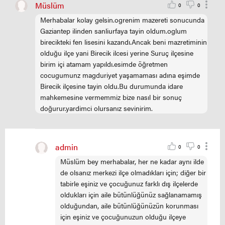
Müslüm
0
0
Merhabalar kolay gelsin.ogrenim mazereti sonucunda
Gaziantep ilinden sanliurfaya tayin oldum.oglum
birecikteki fen lisesini kazandı.Ancak beni mazretiminin
olduğu ilçe yani Birecik ilcesi yerine Suruç ilçesine
birim içi atamam yapıldı.esimde öğretmen
cocugumunz magduriyet yaşamaması adına eşimde
Birecik ilçesine tayin oldu.Bu durumunda idare
mahkemesine vermemmiz bize nasıl bir sonuç
doğurur.yardimci olursanız sevinirim.
admin
0
0
Müslüm bey merhabalar, her ne kadar aynı ilde
de olsanız merkezi ilçe olmadıkları için; diğer bir
tabirle eşiniz ve çocuğunuz farklı dış ilçelerde
oldukları için aile bütünlüğünüz sağlanamamış
olduğundan, aile bütünlüğünüzün korunması
için eşiniz ve çocuğunuzun olduğu ilçeye