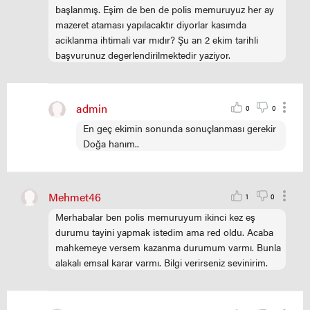
başlanmış. Eşim de ben de polis memuruyuz her ay
mazeret ataması yapılacaktır diyorlar kasımda
aciklanma ihtimali var mıdır? Şu an 2 ekim tarihli
başvurunuz degerlendirilmektedir yaziyor.
admin
0
0
En geç ekimin sonunda sonuçlanması gerekir
Doğa hanım..
Mehmet46
1
0
Merhabalar ben polis memuruyum ikinci kez eş
durumu tayini yapmak istedim ama red oldu. Acaba
mahkemeye versem kazanma durumum varmı. Bunla
alakalı emsal karar varmı. Bilgi verirseniz sevinirim.