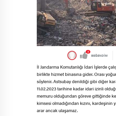
2
BEĞENDİM
İl Jandarma Komutanlığı İdari İşlerde çal
birlikte hizmet binasına gider. Orası yo
söylenir. Astsubay
denildiği gibi diğer ka
11.02.2023 tarihine kadar idari izinli old
memuru olduğundan göreve gittiğinde ke
kimsesi olmadığından kızını, kardeşinin ya
arar ancak ulaşamaz.