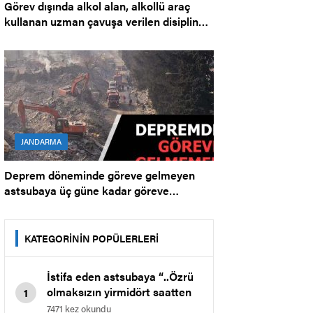
Görev dışında alkol alan, alkollü araç
kullanan uzman çavuşa verilen disiplin
cezası.
JANDARMA
Deprem döneminde göreve gelmeyen
astsubaya üç güne kadar göreve
gelmemekten ceza.
KATEGORİNİN POPÜLERLERİ
İstifa eden astsubaya “..Özrü
olmaksızın yirmidört saatten
1
fazla ve iki güne kadar göreve
7471 kez okundu