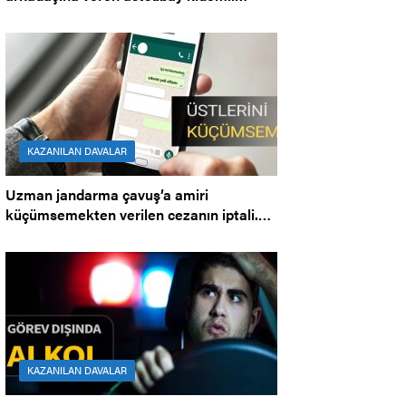
üstçavuş’a verilen cezanın iptali.
KAZANILAN DAVALAR
Uzman jandarma çavuş’a amiri
küçümsemekten verilen cezanın iptali.
Bölge İdare Mahkemesi.
KAZANILAN DAVALAR