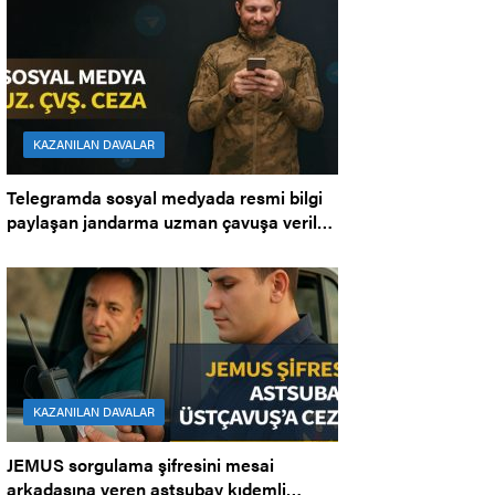
KAZANILAN DAVALAR
Telegramda sosyal medyada resmi bilgi
paylaşan jandarma uzman çavuşa verilen
cezanın iptali. Bölge İdare Mahkemesi.
KAZANILAN DAVALAR
JEMUS sorgulama şifresini mesai
arkadaşına veren astsubay kıdemli