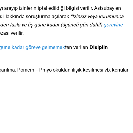
rayıp izinlerin iptal edildiği bilgisi verilir. Astsubay en
ner. Hakkında soruşturma açılarak
“İzinsiz veya kurumunca
günden fazla ve üç güne kadar (üçüncü gün dahil)
görevine
sı verilir.
 güne kadar göreve gelmemek
ten verilen
Disiplin
karılma, Pomem – Pmyo okuldan ilişik kesilmesi vb. konular