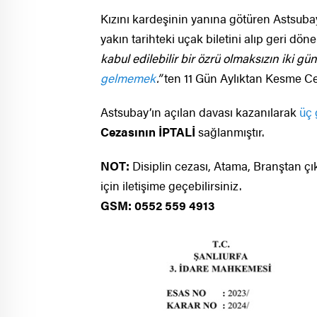
Kızını kardeşinin yanına götüren Astsubayı a
yakın tarihteki uçak biletini alıp geri dö
kabul edilebilir bir özrü olmaksızın iki 
gelmemek
.”
ten 11 Gün Aylıktan Kesme Ceza
Astsubay’ın açılan davası kazanılarak
üç
Cezasının İPTALİ
sağlanmıştır.
NOT:
Disiplin cezası, Atama, Branştan çı
için iletişime geçebilirsiniz.
GSM: 0552 559 4913