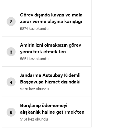
gelmemek” ten verilen
cezanın Bölge İdare
Görev dışında kavga ve mala
Mahkemesi’nde iptali.
zarar verme olayına karıştığı
2
için Jandarma Astsubay
5874 kez okundu
ÜstÇavuş’a verilen cezanın
Bölge İdare Mahkemesi’nde
Amirin izni olmaksızın görev
iptalidir.
yerini terk etmek’ten
3
Jandarma Uzman Onbaşı’ya
5851 kez okundu
verilen cezanın iptali
Jandarma Astsubay Kıdemli
Başçavuşa hizmet dışındaki
4
davranışından verilen cezanın
5378 kez okundu
iptali
Borçlanıp ödememeyi
alışkanlık haline getirmek’ten
5
uzman jandarmaya verilen
5161 kez okundu
disiplin cezasının iptalidir.