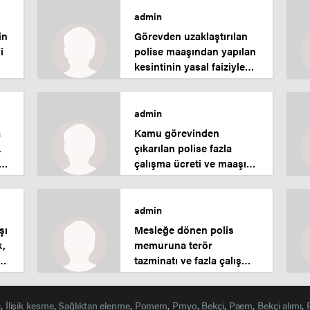
admin
in
Görevden uzaklaştırılan
i
polise maaşından yapılan
kesintinin yasal faiziyle
iadesi.
admin
a
Kamu görevinden
.
çıkarılan polise fazla
çalışma ücreti ve maaşın
yasal faizinin iadesi.
admin
şı
Mesleğe dönen polis
k,
memuruna terör
n
tazminatı ve fazla çalışma
ücretinin iadesi davası.
Aday memur.
ç
,
İlişik kesme
,
Sağlıktan elenme
,
Pomem
,
Pmyo
,
Bekçi
,
Paem
,
Bekçi alımı
,