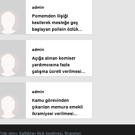
admin
Pomemden ilişiği
kesilerek mesleğe geç
başlayan polisin özlük
hakları ve parasal
haklarının iadesi.
admin
Açığa alınan komiser
yardımcısına fazla
çalışma ücreti verilmesi
konusunda kazanılan
davadır.
admin
Kamu görevinden
çıkarılan memura emekli
ikramiyesi verilmesi
konusunda kazanılan
davadır
Polis alımı
,
Sağlıktan ilişik kesilmesi
,
Branştan