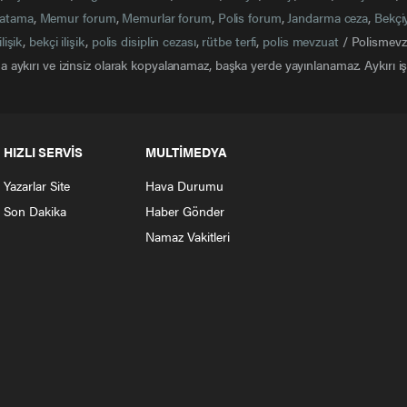
atama
,
Memur forum
,
Memurlar forum
,
Polis forum
,
Jandarma ceza
,
Bekçi
ilişik
,
bekçi ilişik
,
polis disiplin cezası
,
rütbe terfi
,
polis mevzuat
/ Polismevzu
 aykırı ve izinsiz olarak kopyalanamaz, başka yerde yayınlanamaz. Aykırı işl
HIZLI SERVİS
MULTİMEDYA
Yazarlar Site
Hava Durumu
Son Dakika
Haber Gönder
Namaz Vakitleri