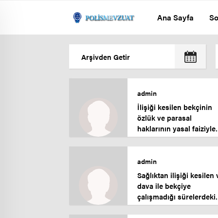
Ana Sayfa
So
admin
İlişiği kesilen bekçinin
özlük ve parasal
haklarının yasal faiziyle
iade edilmesi konusund
emsal karar.
admin
Sağlıktan ilişiği kesilen 
dava ile bekçiye
çalışmadığı sürelerdeki
parasal ve özlük
haklarının iadesi.