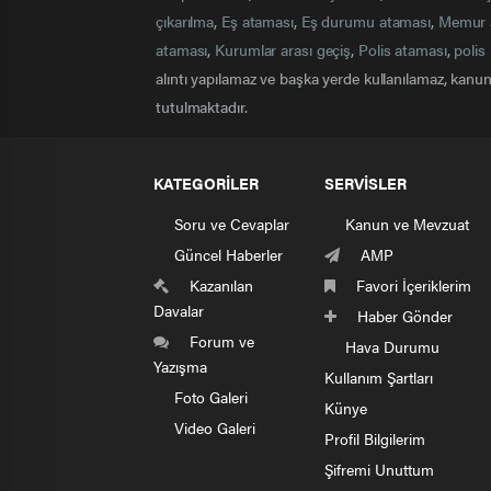
çıkarılma
,
Eş ataması
,
Eş durumu ataması
,
Memur 
ataması
,
Kurumlar arası geçiş
,
Polis ataması
,
polis 
alıntı yapılamaz ve başka yerde kullanılamaz, kanuna
tutulmaktadır.
KATEGORİLER
SERVİSLER
Soru ve Cevaplar
Kanun ve Mevzuat
Güncel Haberler
AMP
Kazanılan
Favori İçeriklerim
Davalar
Haber Gönder
Forum ve
Hava Durumu
Yazışma
Kullanım Şartları
Foto Galeri
Künye
Video Galeri
Profil Bilgilerim
Şifremi Unuttum