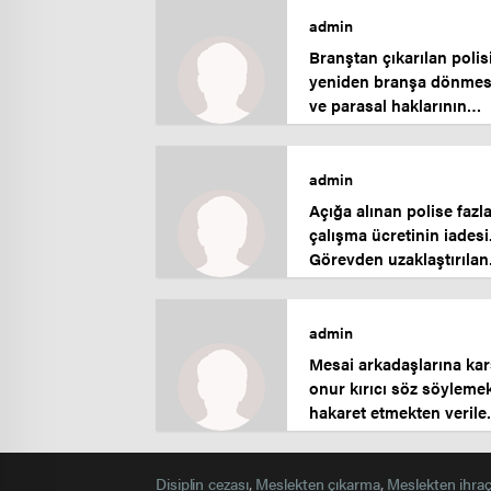
admin
Branştan çıkarılan polis
yeniden branşa dönmes
ve parasal haklarının
iadesi.
admin
Açığa alınan polise fazl
çalışma ücretinin iadesi
Görevden uzaklaştırılan
polise fazla çalışma
ücreti.
admin
Mesai arkadaşlarına kar
onur kırıcı söz söyleme
hakaret etmekten verile
cezanın iptali. Parasal
hakların iadesi.
Disiplin cezası
,
Meslekten çıkarma
,
Meslekten ihra