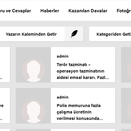
ru ve Cevaplar
Haberler
Kazanılan Davalar
Fotoğr
Yazarın Kaleminden Getir
Kategoriden Geti
admin
Terör tazminatı –
operasyon tazminatının
aidesi emsal kararı. Fazla
a
çalışma ücreti.
admin
ve
Polis memuruna fazla
çalışma ücretinin
verilmesi konusunda
emsal karar.