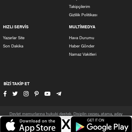
Takipçilerim
Gizlilik Politikası
HIZLI SERVİS
MULTİMEDYA
Yazarlar Site
Hava Durumu
Son Dakika
Haber Gönder
Namaz Vakitleri
BİZİ TAKİP ET
Devlet memurlarına hukuki destek. Disiplin cezası, atama, aday
polisler, polis, asker, jandarma
X
Veri politikasındaki amaçlarla sınırlı ve mevzuata uygun şekilde çerez
Çerezler ile ilgili bilgi için
Çerez Politikamızı
ziyaret edebilirsiniz.
konumlandırmaktayız. Detaylar için
veri politikamızı
inceleyebilirsiniz.