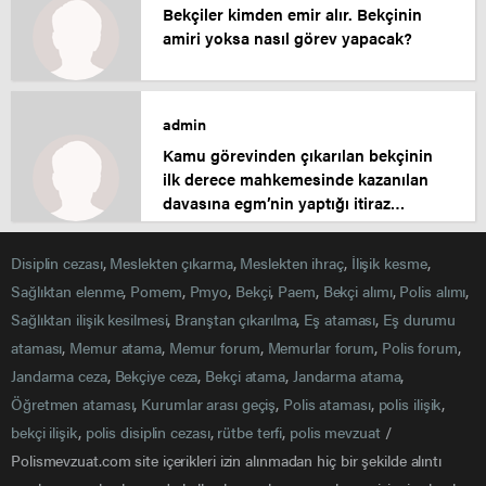
Bekçiler kimden emir alır. Bekçinin
amiri yoksa nasıl görev yapacak?
admin
Kamu görevinden çıkarılan bekçinin
ilk derece mahkemesinde kazanılan
davasına egm’nin yaptığı itiraz
sonucunda bölge idare
mahkemesinde lehte yd çıkmıştır.
Disiplin cezası
,
Meslekten çıkarma
,
Meslekten ihraç
,
İlişik kesme
,
Sağlıktan elenme
,
Pomem
,
Pmyo
,
Bekçi
,
Paem
,
Bekçi alımı
,
Polis alımı
,
Sağlıktan ilişik kesilmesi
,
Branştan çıkarılma
,
Eş ataması
,
Eş durumu
ataması
,
Memur atama
,
Memur forum
,
Memurlar forum
,
Polis forum
,
Jandarma ceza
,
Bekçiye ceza
,
Bekçi atama
,
Jandarma atama
,
Öğretmen ataması
,
Kurumlar arası geçiş
,
Polis ataması
,
polis ilişik
,
bekçi ilişik
,
polis disiplin cezası
,
rütbe terfi
,
polis mevzuat
/
Polismevzuat.com site içerikleri izin alınmadan hiç bir şekilde alıntı