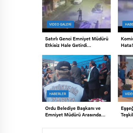
VIDEO GALERİ
HAB
Satırlı Genci Emniyet Müdürü
Komi
Etkisiz Hale Getirdi…
Hata!
HABERLER
VIDE
Ordu Belediye Başkanı ve
Eşşeğ
Emniyet Müdürü Arasında
Teşki
Kavga