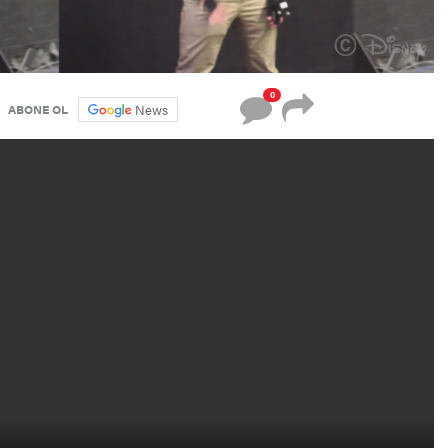
0
News
ABONE OL