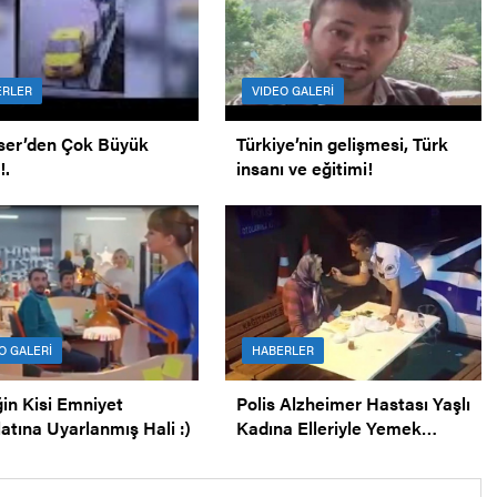
ERLER
VIDEO GALERİ
ser’den Çok Büyük
Türkiye’nin gelişmesi, Türk
!.
insanı ve eğitimi!
O GALERİ
HABERLER
in Kisi Emniyet
Polis Alzheimer Hastası Yaşlı
latına Uyarlanmış Hali :)
Kadına Elleriyle Yemek
Yediriyor