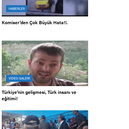
HABERLER
Komiser’den Çok Büyük Hata!!.
VIDEO GALERİ
Türkiye’nin gelişmesi, Türk insanı ve
eğitimi!