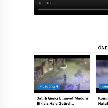
ÖNE
VIDEO GALERİ
HAB
Satırlı Genci Emniyet Müdürü
Komi
Etkisiz Hale Getirdi…
Hata!