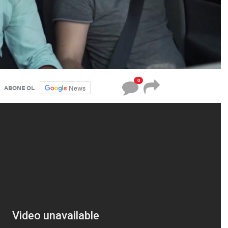
0
News
ABONE OL