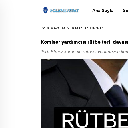
Ana Sayfa
So
Polis Mevzuat
Kazanılan Davalar
Komiser yardımcısı rütbe terfi davası
Terfi Etmez kararı ile rütbesi verilmeyen kom