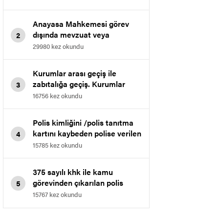
kazanılan davasıdır.
Anayasa Mahkemesi görev
dışında mevzuat veya
2
talimatlarla yasaklanan
29980 kez okundu
davranışlarda bulunmak
maddesini iptal etti.
Kurumlar arası geçiş ile
zabıtalığa geçiş. Kurumlar
3
arası geçişte muvafakat
16756 kez okundu
verilmeme işleminin iptali.
Polis kimliğini /polis tanıtma
kartını kaybeden polise verilen
4
cezanın iptali
15785 kez okundu
375 sayılı khk ile kamu
görevinden çıkarılan polis
5
memurunun bölge idare
15767 kez okundu
mahkemesinde kazanılan
emsal kararıdır.