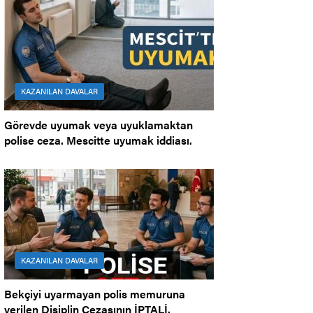
KAZANILAN DAVALAR
Görevde uyumak veya uyuklamaktan
polise ceza. Mescitte uyumak iddiası.
KAZANILAN DAVALAR
Bekçiyi uyarmayan polis memuruna
verilen Disiplin Cezasının İPTALİ.