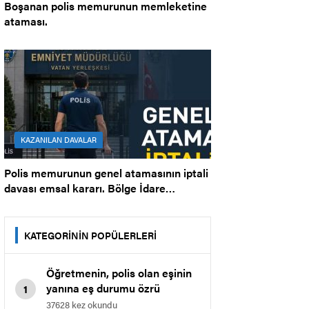
Boşanan polis memurunun memleketine
ataması.
KAZANILAN DAVALAR
Polis memurunun genel atamasının iptali
davası emsal kararı. Bölge İdare
Mahkemesi.
KATEGORİNİN POPÜLERLERİ
Öğretmenin, polis olan eşinin
yanına eş durumu özrü
1
nedeniyle il içi atamasına dair
37628 kez okundu