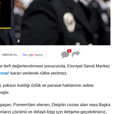
0
News
ABONE OL
be terfi değerlendirmesi sonucunda, Emniyet Genel Merkez
Etmez
‘ kararı verilerek rütbe verilmez.
, yoksun kaldığı özlük ve parasal haklarının iadesi
ıştır.
ayan, Pomem’den elenen, Disiplin cezası alan veya Başka
ların çözümü ve detaylı bilgi için iletişime geçebilirsiniz.