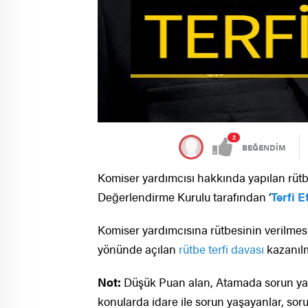
2
BEĞENDİM
Komiser yardımcısı hakkında yapılan rüt
Değerlendirme Kurulu tarafından ‘
Terfi 
Komiser yardımcısına rütbesinin verilmesi
yönünde açılan
rütbe terfi davası
kazanılm
Not:
Düşük Puan alan, Atamada sorun yaş
konularda idare ile sorun yaşayanlar, sorun