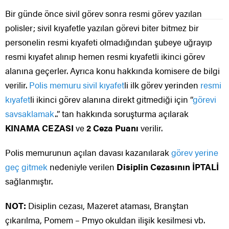
Bir günde önce sivil görev sonra resmi görev yazılan
polisler; sivil kıyafetle yazılan görevi biter bitmez bir
personelin resmi kıyafeti olmadığından şubeye uğrayıp
resmi kıyafet alınıp hemen resmi kıyafetli ikinci görev
alanına geçerler. Ayrıca konu hakkında komisere de bilgi
verilir.
Polis memuru sivil kıyafet
li ilk görev yerinden
resmi
kıyafet
li ikinci görev alanına direkt gitmediği için “
görevi
savsaklamak
..” tan hakkında soruşturma açılarak
KINAMA CEZASI
ve
2 Ceza Puanı
verilir.
Polis memurunun açılan davası kazanılarak
görev yerine
geç gitmek
nedeniyle verilen
Disiplin Cezasının İPTALİ
sağlanmıştır.
NOT:
Disiplin cezası, Mazeret ataması, Branştan
çıkarılma, Pomem – Pmyo okuldan ilişik kesilmesi vb.