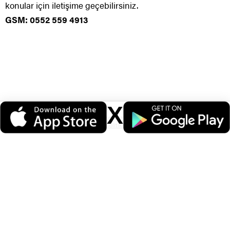
konular için iletişime geçebilirsiniz.
GSM: 0552 559 4913
X
ÖNERİLEN HABERLER
Veri politikasındaki amaçlarla sınırlı ve mevzuata uygun şekilde çerez
konumlandırmaktayız. Detaylar için
veri politikamızı
inceleyebilirsiniz.
Polisin eğitim hakkı gereği atamasının
iptali. 2026 yılı Genel atamanın iptali.
Görevde uyumak veya uyuklamaktan
polise ceza. Mescitte uyumak iddiası.