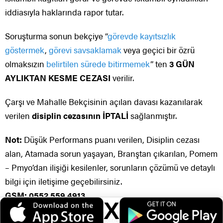
iddiasıyla haklarında rapor tutar.
Soruşturma sonun bekçiye “
görevde kayıtsızlık
göstermek
,
görevi savsaklamak
veya geçici bir özrü
olmaksızın
belirtilen sürede bitirmemek
” ten
3 GÜN
AYLIKTAN KESME CEZASI
verilir.
Çarşı ve Mahalle Bekçisinin açılan davası kazanılarak
verilen
disiplin cezasının İPTALİ
sağlanmıştır.
Not:
Düşük Performans puanı verilen, Disiplin cezası
alan, Atamada sorun yaşayan, Branştan çıkarılan, Pomem
– Pmyo’dan ilişiği kesilenler, sorunların çözümü ve detaylı
bilgi için iletişime geçebilirsiniz.
GSM: 0552 559 4913
X
Veri politikasındaki amaçlarla sınırlı ve mevzuata uygun şekilde çerez
konumlandırmaktayız. Detaylar için
veri politikamızı
inceleyebilirsiniz.