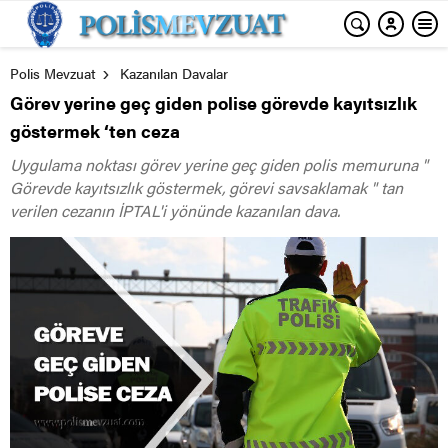
Polis Mevzuat
Kazanılan Davalar
Görev yerine geç giden polise görevde kayıtsızlık
göstermek ‘ten ceza
Uygulama noktası görev yerine geç giden polis memuruna "
Görevde kayıtsızlık göstermek, görevi savsaklamak " tan
verilen cezanın İPTAL'i yönünde kazanılan dava.