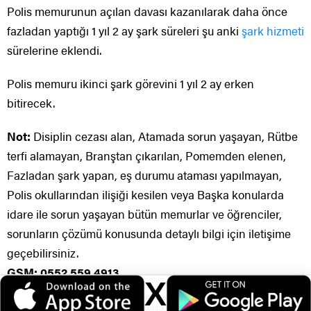
Polis memurunun açılan davası kazanılarak daha önce
fazladan yaptığı 1 yıl 2 ay şark süreleri şu anki
şark hizmeti
sürelerine eklendi.
Polis memuru ikinci şark görevini 1 yıl 2 ay erken
bitirecek.
Not:
Disiplin cezası alan, Atamada sorun yaşayan, Rütbe
terfi alamayan, Branştan çıkarılan, Pomemden elenen,
Fazladan şark yapan, eş durumu ataması yapılmayan,
Polis okullarından ilişiği kesilen veya Başka konularda
idare ile sorun yaşayan bütün memurlar ve öğrenciler,
sorunların çözümü konusunda detaylı bilgi için iletişime
geçebilirsiniz.
GSM: 0552 559 4913
X
Veri politikasındaki amaçlarla sınırlı ve mevzuata uygun şekilde çerez
konumlandırmaktayız. Detaylar için
veri politikamızı
inceleyebilirsiniz.