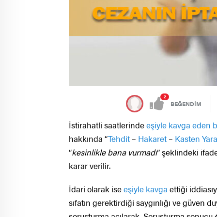
2
BEĞENDİM
İstirahatli saatlerinde
eşiyle kavga eden 
hakkında “
Tehdit
–
Hakaret
–
Kasten Yar
“
kesinlikle bana vurmadı
” şeklindeki ifa
karar verilir.
İdari olarak ise
eşiyle kavga
ettiği iddias
sıfatın gerektirdiği saygınlığı ve güven
soruşturma açılarak. Soruşturma sonucu