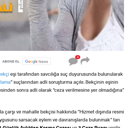
0
News
ABONE OL
bekçi
eşi tarafından savcılığa suç duyurusunda bulunularak
alama
” suçlarından adli soruşturma açılır. Bekçinin eşinin
desinden sonra adli olarak “ceza verilmesine yer olmadığına”
ıyla çarşı ve mahalle bekçisi hakkında “Hizmet dışında resmi
 duygusunu sarsacak eylem ve davranışlarda bulunmak” tan
4 Günlük Aylıktan Kesme Cezası
ve
3 Ceza Puanı
verilir.