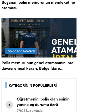
Boşanan polis memurunun memleketine
ataması.
KAZANILAN DAVALAR
Polis memurunun genel atamasının iptali
davası emsal kararı. Bölge İdare
Mahkemesi.
KATEGORİNİN POPÜLERLERİ
Öğretmenin, polis olan eşinin
yanına eş durumu özrü
1
nedeniyle il içi atamasına dair
37625 kez okundu