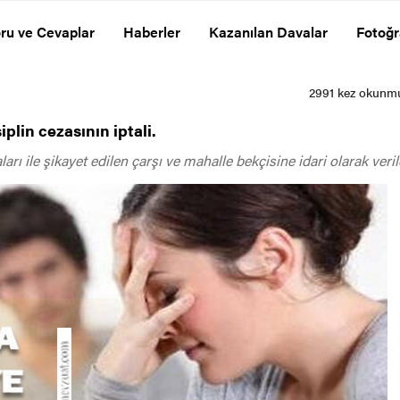
ru ve Cevaplar
Haberler
Kazanılan Davalar
Fotoğr
plin cezasının iptali.
ı ile şikayet edilen çarşı ve mahalle bekçisine idari olarak verile