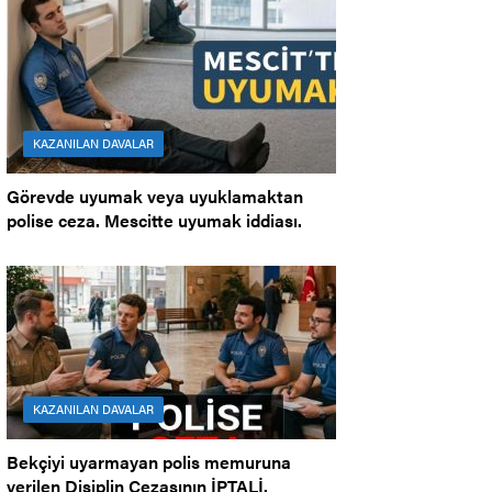
KAZANILAN DAVALAR
Görevde uyumak veya uyuklamaktan
polise ceza. Mescitte uyumak iddiası.
KAZANILAN DAVALAR
Bekçiyi uyarmayan polis memuruna
verilen Disiplin Cezasının İPTALİ.