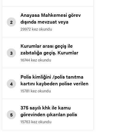
kazanılan davasıdır.
Anayasa Mahkemesi görev
dışında mevzuat veya
2
talimatlarla yasaklanan
29972 kez okundu
davranışlarda bulunmak
maddesini iptal etti.
Kurumlar arası geçiş ile
zabıtalığa geçiş. Kurumlar
3
arası geçişte muvafakat
16744 kez okundu
verilmeme işleminin iptali.
Polis kimliğini /polis tanıtma
kartını kaybeden polise verilen
4
cezanın iptali
15781 kez okundu
375 sayılı khk ile kamu
görevinden çıkarılan polis
5
memurunun bölge idare
15763 kez okundu
mahkemesinde kazanılan
emsal kararıdır.