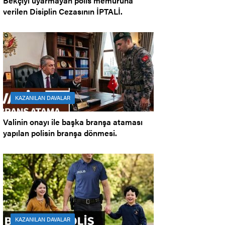
Bekçiyi uyarmayan polis memuruna
verilen Disiplin Cezasının İPTALİ.
KAZANILAN DAVALAR
Valinin onayı ile başka branşa ataması
yapılan polisin branşa dönmesi.
KAZANILAN DAVALAR