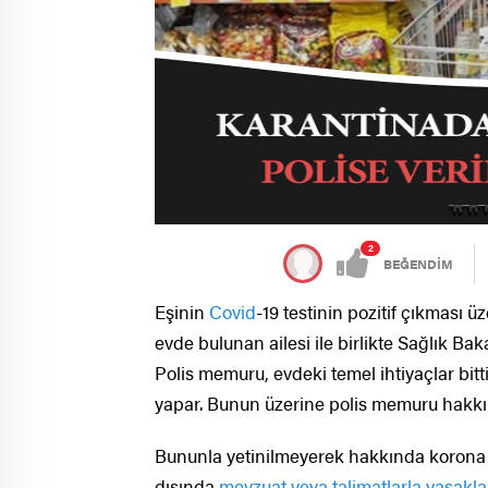
2
BEĞENDİM
Eşinin
Covid
-19 testinin pozitif çıkması 
evde bulunan ailesi ile birlikte Sağlık Ba
Polis memuru, evdeki temel ihtiyaçlar bitti
yapar. Bunun üzerine polis memuru hakkın
Bununla yetinilmeyerek hakkında korona te
dışında
mevzuat veya talimatlarla
yasakl