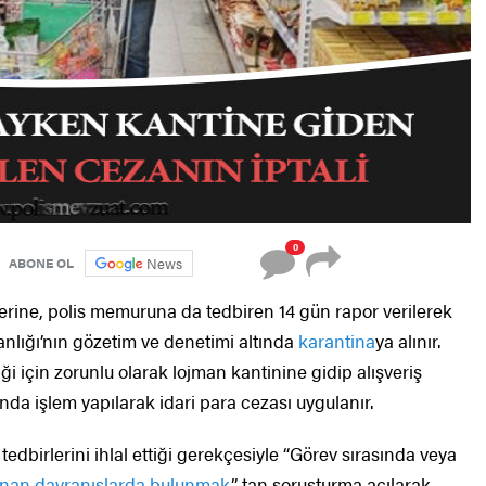
0
News
ABONE OL
üzerine, polis memuruna da tedbiren 14 gün rapor verilerek
kanlığı’nın gözetim ve denetimi altında
karantina
ya alınır.
ği için zorunlu olarak lojman kantinine gidip alışveriş
da işlem yapılarak idari para cezası uygulanır.
dbirlerini ihlal ettiği gerekçesiyle “Görev sırasında veya
anan davranışlarda bulunmak
” tan soruşturma açılarak