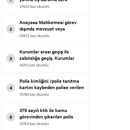
nedeniyle il içi atamasına dair
37625 kez okundu
kazanılan davasıdır.
Anayasa Mahkemesi görev
dışında mevzuat veya
2
talimatlarla yasaklanan
29972 kez okundu
davranışlarda bulunmak
maddesini iptal etti.
Kurumlar arası geçiş ile
zabıtalığa geçiş. Kurumlar
3
arası geçişte muvafakat
16743 kez okundu
verilmeme işleminin iptali.
Polis kimliğini /polis tanıtma
kartını kaybeden polise verilen
4
cezanın iptali
15780 kez okundu
375 sayılı khk ile kamu
görevinden çıkarılan polis
5
memurunun bölge idare
15763 kez okundu
mahkemesinde kazanılan