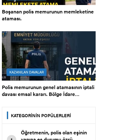
Boşanan polis memurunun memleketine
ataması.
KAZANILAN DAVALAR
Polis memurunun genel atamasının iptali
davası emsal kararı. Bölge İdare
Mahkemesi.
KATEGORİNİN POPÜLERLERİ
Öğretmenin, polis olan eşinin
yanına eş durumu özrü
1